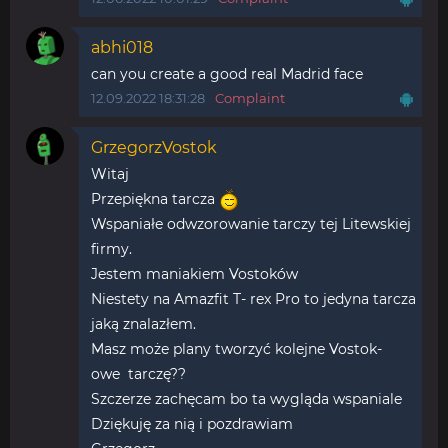
abhi018
can you create a good real Madrid face
12.09.2022 18:31:28
Complaint
GrzegorzVostok
Witaj
Przepiękna tarcza
Wspaniałe odwzorowanie tarczy tej Litewskiej
firmy.
Jestem maniakiem Vostoków
Niestety na Amazfit T- rex Pro to jedyna tarcza
jaką znalazłem.
Masz może plany tworzyć kolejne Vostok-
owe tarczę??
Szczerze zachęcam bo ta wygląda wspaniale
Dziękuję za nią i pozdrawiam