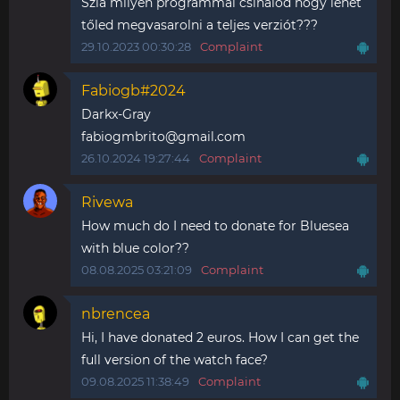
Szia milyen programmal csinálod hogy lehet
tőled megvasarolni a teljes verziót???
29.10.2023 00:30:28
Complaint
Fabiogb#2024
Darkx-Gray
fabiogmbrito@gmail.com
26.10.2024 19:27:44
Complaint
Rivewa
How much do I need to donate for Bluesea
with blue color??
08.08.2025 03:21:09
Complaint
nbrencea
Hi, I have donated 2 euros. How I can get the
full version of the watch face?
09.08.2025 11:38:49
Complaint