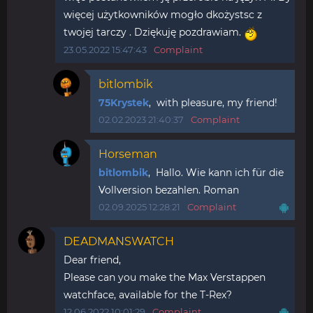
więcej użytkowników mogło dkożystsc z
twojej tarczy . Dziękuję pozdrawiam.
23.05.2022 15:47:43
Complaint
bitlombik
75Krystek
, with pleasure, my friend!
02.02.2023 21:40:37
Complaint
Horseman
bitlombik
, Hallo. Wie kann ich für die
Vollversion bezahlen. Roman
02.09.2025 12:28:21
Complaint
DEADMANSWATCH
Dear friend,
Please can you make the Max Verstappen
watchface, available for the T-Rex?
12.06.2022 10:01:29
Complaint