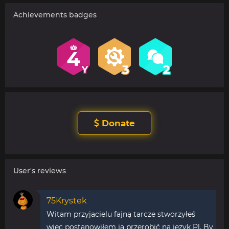
Achievements badges
Donate
User's reviews
75Krystek
Witam przyjacielu fajną tarcze stworzyłeś
więc postanowiłem ją przerobić na język Pl. By