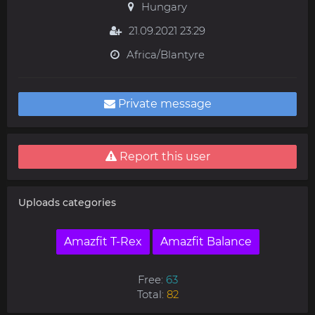
Hungary
21.09.2021 23:29
Africa/Blantyre
Private message
Report this user
Uploads categories
Amazfit T-Rex
Amazfit Balance
Free:
63
Total:
82