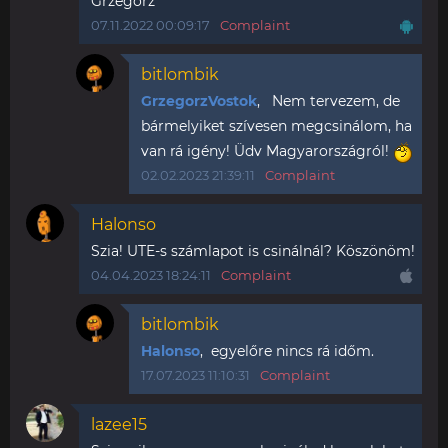
Grzegorz
07.11.2022 00:09:17
Complaint
bitlombik
GrzegorzVostok
, Nem tervezem, de
bármelyiket szívesen megcsinálom, ha
van rá igény! Üdv Magyarországról!
02.02.2023 21:39:11
Complaint
Halonso
Szia! UTE-s számlapot is csinálnál? Köszönöm!
04.04.2023 18:24:11
Complaint
bitlombik
Halonso
, egyelőre nincs rá időm.
17.07.2023 11:10:31
Complaint
lazee15