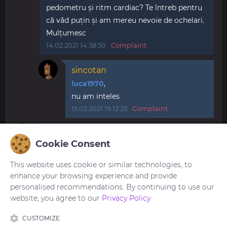
pedometru și ritm cardiac? Te întreb pentru
că văd puțin și am mereu nevoie de ochelari.
Mulțumesc
14.02.2021 14:38:50
Complaint
sincotan
luca1970
,
nu am inteles
15.02.2021 19:12:23
Complaint
bdr1970
Cookie Consent
Hallo. Is Omega Speedmaster your work?
04.03.2021 18:21:27
Complaint
This website uses cookie or similar technologies, to
enhance your browsing experience and provide
personalised recommendations. By continuing to use our
website, you agree to our
Privacy Policy
You need to be
logged in
to post or reply to
comments.
CUSTOMIZE