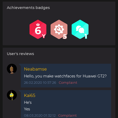
Achievements badges
User's reviews
Neabamse
Hello, you make watchfaces for Huawei GT2?
26.02.2020 10:57:26
Complaint
Kai65
He's
Yes
08.03.2020 01:32:12
Complaint