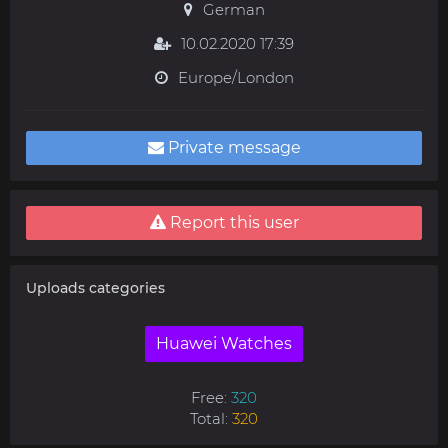
German
10.02.2020 17:39
Europe/London
Private message
Report this user
Uploads categories
Huawei Watches
Free:
320
Total:
320