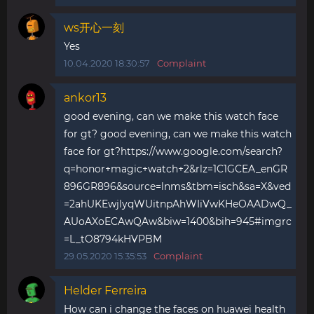
ws开心一刻
Yes
10.04.2020 18:30:57
Complaint
ankor13
good evening, can we make this watch face
for gt? good evening, can we make this watch
face for gt?https://www.google.com/search?
q=honor+magic+watch+2&rlz=1C1GCEA_enGR
896GR896&source=lnms&tbm=isch&sa=X&ved
=2ahUKEwjlyqWUitnpAhWIiVwKHeOAADwQ_
AUoAXoECAwQAw&biw=1400&bih=945#imgrc
=L_tO8794kHVPBM
29.05.2020 15:35:53
Complaint
Helder Ferreira
How can i change the faces on huawei health