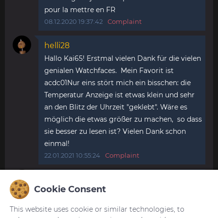
pour la mettre en FR
08.12.2020 19:37:42
Complaint
helli28
Hallo Kai65! Erstmal vielen Dank für die vielen
genialen Watchfaces. Mein Favorit ist
acdc01Nur eins stört mich ein bisschen: die
Temperatur Anzeige ist etwas klein und sehr
an den Blitz der Uhrzeit "geklebt". Wäre es
möglich die etwas größer zu machen, so dass
sie besser zu lesen ist? Vielen Dank schon
einmal!
22.01.2021 10:55:24
Complaint
zuggi1985
Cookie Consent
hi Kai, ich habe dir mal eine PN geschickt
14.08.2022 12:56:48
Complaint
This website uses cookie or similar technologies, to