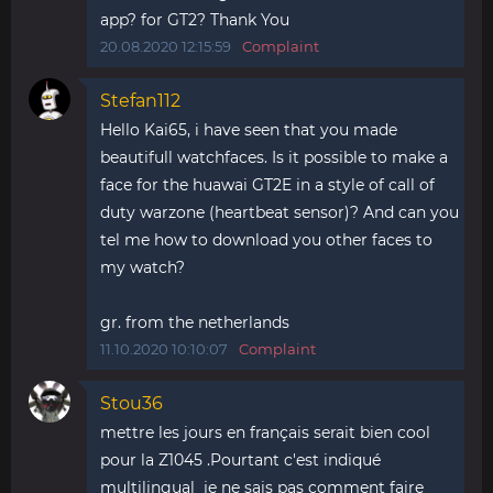
app? for GT2? Thank You
20.08.2020 12:15:59
Complaint
Stefan112
Hello Kai65, i have seen that you made
beautifull watchfaces. Is it possible to make a
face for the huawai GT2E in a style of call of
duty warzone (heartbeat sensor)? And can you
tel me how to download you other faces to
my watch?
gr. from the netherlands
11.10.2020 10:10:07
Complaint
Stou36
mettre les jours en français serait bien cool
pour la Z1045 .Pourtant c'est indiqué
multilingual je ne sais pas comment faire