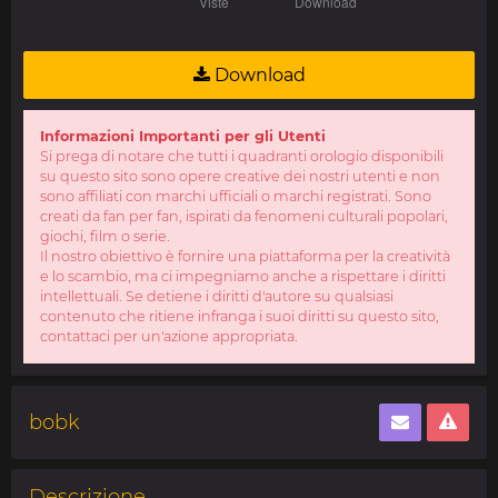
Download
Informazioni Importanti per gli Utenti
Si prega di notare che tutti i quadranti orologio disponibili
su questo sito sono opere creative dei nostri utenti e non
sono affiliati con marchi ufficiali o marchi registrati. Sono
creati da fan per fan, ispirati da fenomeni culturali popolari,
giochi, film o serie.
Il nostro obiettivo è fornire una piattaforma per la creatività
e lo scambio, ma ci impegniamo anche a rispettare i diritti
intellettuali. Se detiene i diritti d'autore su qualsiasi
contenuto che ritiene infranga i suoi diritti su questo sito,
contattaci per un'azione appropriata.
bobk
Descrizione