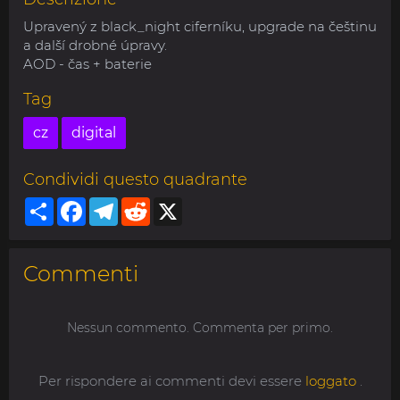
Upravený z black_night ciferníku, upgrade na češtinu
a další drobné úpravy.
AOD - čas + baterie
Tag
cz
digital
Condividi questo quadrante
Share
Facebook
Telegram
Reddit
X
Commenti
Nessun commento. Commenta per primo.
Per rispondere ai commenti devi essere
loggato
.