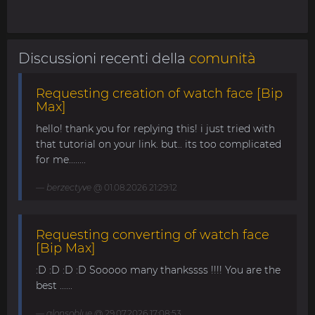
Discussioni recenti della
comunità
Requesting creation of watch face [Bip
Max]
hello! thank you for replying this! i just tried with
that tutorial on your link. but.. its too complicated
for me........
berzectyve
@ 01.08.2026 21:29:12
Requesting converting of watch face
[Bip Max]
:D :D :D :D Sooooo many thankssss !!!! You are the
best ......
alonsoblue
@ 29.07.2026 17:08:53