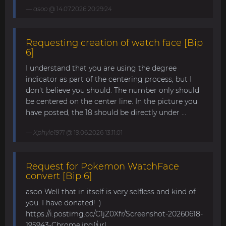
asoo
@ 14.07.2026 20:29:24
Requesting creation of watch face [Bip
6]
I understand that you are using the degree
indicator as part of the centering process, but I
don't believe you should. The number only should
be centered on the center line. In the picture you
have posted, the 18 should be directly under ...
Xphyle1971
@ 19.06.2026 13:11:01
Request for Pokemon WatchFace
convert [Bip 6]
asoo Well that in itself is very selfless and kind of
you. I have donated! :)
https://i.postimg.cc/C1jZ0Xfr/Screenshot-20260618-
195943-Chrome.jpg[/url...