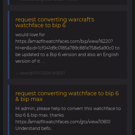
request converting warcraft's
watchface to bip 6
would love for
https://amazfitwatchfaces.com/bip/view/16220?
hl=en&sid=1cf041d9c0185a789c881e758e5a90c0 to
be updated to a Bip 6 version and also an English
version of it. ...
asoo
@ 17.07.2026 19:06:37
request converting watchface to bip 6
& bip max
Hi admin, please help to convert this watchface to
bip 6 & bip max. thanks
https://amazfitwatchfaces.com/gts/view/10810
Understand befo...