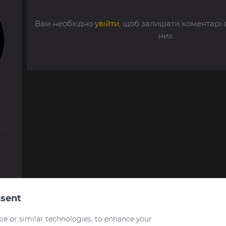
Вам необхідно
увійти
, щоб залишати коментарі 
них.
sent
я
ie or similar technologies, to enhance your