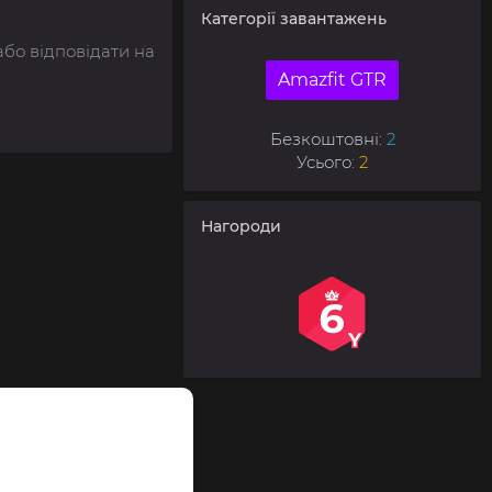
Категорії завантажень
або відповідати на
Amazfit GTR
Безкоштовні:
2
Усього:
2
Нагороди