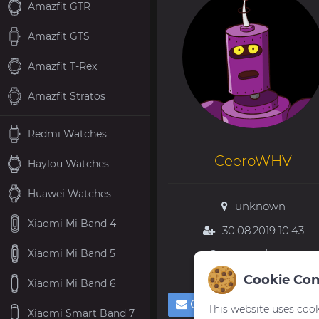
Amazfit GTR
Amazfit GTS
Amazfit T-Rex
Amazfit Stratos
Redmi Watches
CeeroWHV
Haylou Watches
Huawei Watches
unknown
Xiaomi Mi Band 4
30.08.2019 10:43
Xiaomi Mi Band 5
Europe/Berlin
Cookie Con
Xiaomi Mi Band 6
Особисте повідомленн
This website uses cook
Xiaomi Smart Band 7