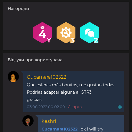
Нагороди
Відгуки про користувача
Cucamara102522
Que esferas más bonitas, me gustan todas
Podrías adaptar alguna al GTR3
gracias
03.08.2022 00:02:09
Скарга
keshri
Cucamara102522
, ok i will try