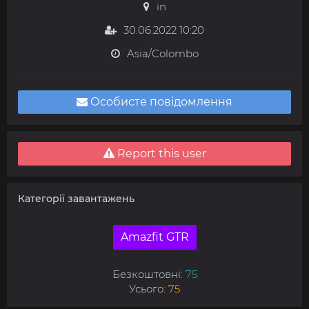
in
30.06.2022 10:20
Asia/Colombo
Особисте повідомлення
Report this user
Категорії завантажень
Amazfit GTR
Безкоштовні:
75
Усього:
75