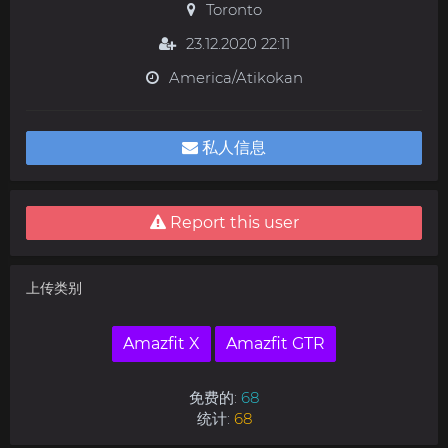
Toronto
23.12.2020 22:11
America/Atikokan
私人信息
Report this user
上传类别
Amazfit X
Amazfit GTR
免费的:
68
统计:
68