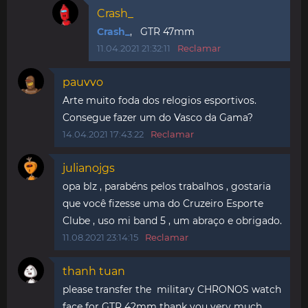
Crash_
Crash_
, GTR 47mm
11.04.2021 21:32:11
Reclamar
pauvvo
Arte muito foda dos relogios esportivos.
Consegue fazer um do Vasco da Gama?
14.04.2021 17:43:22
Reclamar
julianojgs
opa blz , parabéns pelos trabalhos , gostaria
que você fizesse uma do Cruzeiro Esporte
Clube , uso mi band 5 , um abraço e obrigado.
11.08.2021 23:14:15
Reclamar
thanh tuan
please transfer the military CHRONOS watch
face for GTR 42mm thank you very much