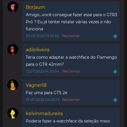
Borjaum
Amigo...você consegue fazer esse para o GTR3
Pró ? Eu já tentei nstalar várias vezes e não
funciona
29.05.2022 15:55:02
Reclamar
adiloliveira
Teria como adaptar a watchface do Flamengo
para o GTR 42mm?
15.07.2022 14:33:04
Reclamar
Vagner18
Faz uma para GTS 2e
19.07.2022 04:25:13
Reclamar
kelvinmadureira
Poderia fazer a watchface da seleção meio