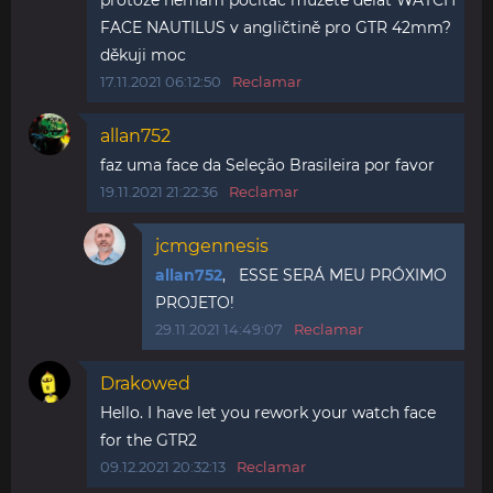
protože nemám počítač můžete dělat WATCH
FACE NAUTILUS v angličtině pro GTR 42mm?
děkuji moc
17.11.2021 06:12:50
Reclamar
allan752
faz uma face da Seleção Brasileira por favor
19.11.2021 21:22:36
Reclamar
jcmgennesis
allan752
, ESSE SERÁ MEU PRÓXIMO
PROJETO!
29.11.2021 14:49:07
Reclamar
Drakowed
Hello. I have let you rework your watch face
for the GTR2
09.12.2021 20:32:13
Reclamar