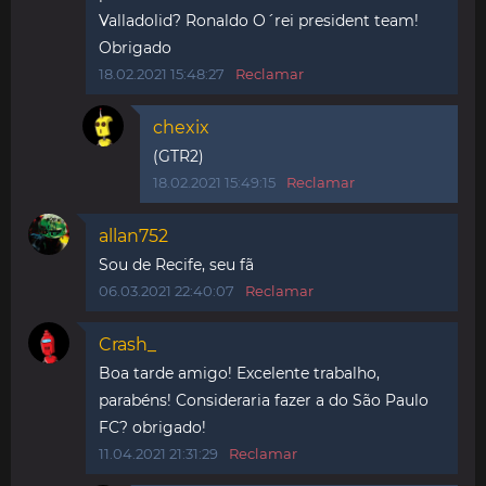
Valladolid? Ronaldo O´rei president team!
Obrigado
18.02.2021 15:48:27
Reclamar
chexix
(GTR2)
18.02.2021 15:49:15
Reclamar
allan752
Sou de Recife, seu fã
06.03.2021 22:40:07
Reclamar
Crash_
Boa tarde amigo! Excelente trabalho,
parabéns! Consideraria fazer a do São Paulo
FC? obrigado!
11.04.2021 21:31:29
Reclamar