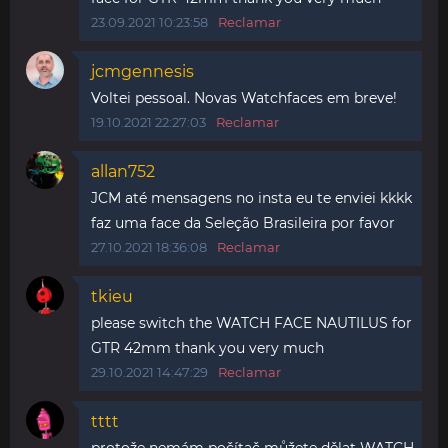
23.09.2021 10:23:58
Reclamar
jcmgennesis
Voltei pessoal. Novas Watchfaces em breve!
19.10.2021 22:27:03
Reclamar
allan752
JCM até mensagens no insta eu te enviei kkkk
faz uma face da Seleção Brasileira por favor
27.10.2021 18:36:08
Reclamar
tkieu
please switch the WATCH FACE NAUTILUS for
GTR 42mm thank you very much
29.10.2021 14:47:29
Reclamar
tttt