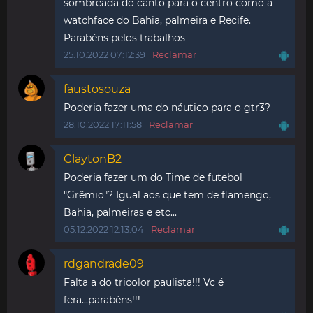
sombreada do canto para o centro como a
watchface do Bahia, palmeira e Recife.
Parabéns pelos trabalhos
25.10.2022 07:12:39
Reclamar
faustosouza
Poderia fazer uma do náutico para o gtr3?
28.10.2022 17:11:58
Reclamar
ClaytonB2
Poderia fazer um do Time de futebol
"Grêmio"? Igual aos que tem de flamengo,
Bahia, palmeiras e etc...
05.12.2022 12:13:04
Reclamar
rdgandrade09
Falta a do tricolor paulista!!! Vc é
fera...parabéns!!!