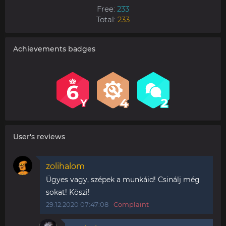
Free:
233
Total:
233
Achievements badges
User's reviews
zolihalom
Ügyes vagy, szépek a munkáid! Csinálj még
sokat! Köszi!
29.12.2020 07:47:08
Complaint