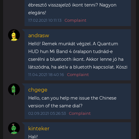
ébresztő visszajelző ikont tenni? Nagyon
elegáns!
17.02.2021 10:11:13
Complaint
andrasw
Helló! Remek munkát végzel. A Quantum
HUD hun Mi Band 4 óralapon tudnád-e
cserélni a bluetooth ikont. Akkor lenne jó ha
látszódna, ha aktív a bluetoth kapcsolat. Köszi
11.04.2021 18:40:16
Complaint
chgege
Hello, can you help me issue the Chinese
version of the same dial?
02.09.2021 05:26:53
Complaint
kinteker
Hali!