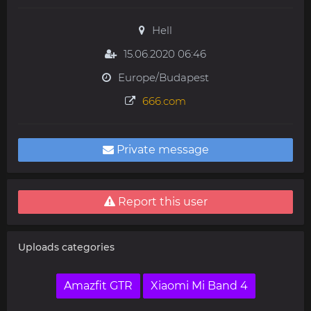
Hell
15.06.2020 06:46
Europe/Budapest
666.com
Private message
Report this user
Uploads categories
Amazfit GTR
Xiaomi Mi Band 4