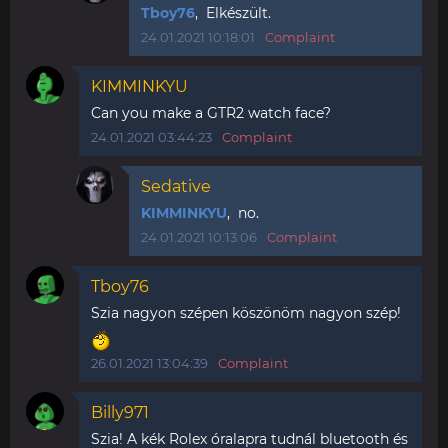
Tboy76
, Elkészült.
24.01.2021 10:18:01
Complaint
KIMMINKYU
Can you make a GTR2 watch face?
24.01.2021 03:44:23
Complaint
Sedative
KIMMINKYU
, no.
24.01.2021 10:13:06
Complaint
Tboy76
Szia nagyon szépen köszönöm nagyon szép!
26.01.2021 13:04:39
Complaint
Billy971
Szia! A kék Rolex óralapra tudnál bluetooth és