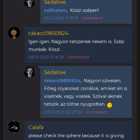
Sedative
zolihalom
, Köszi szépen!
29.12.2020 11:31:19
Complaint
takacs19830824
Igen igen. Nagyon tetszenek nekem is. Szép
munkák. Köszi
08.01.2021 21:16:39
Complaint
Sedative
takacs19830824
, Nagyon szívesen.
Főleg olyanokat csinálok, amiket én is
viselnék, vagy viselek. Szóval akinek
tetszik ,az töltse nyugodtan.
09.01.2021 00:27:06
Complaint
Caiafa
please check the sphere because it is giving