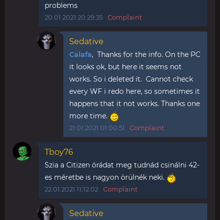
problems
20.01.2021 20:29:35
Complaint
Sedative
Caiafa
, Thanks for the info. On the PC
it looks ok, but here it seems not
works. So i deleted it. Cannot check
every WF i redo here, so sometimes it
happens that it not works. Thanks one
more time.
21.01.2021 01:00:51
Complaint
Tboy76
Szia a Citizen órádat meg tudnád csinálni 42-
es méretbe is nagyon örülnék neki.
22.01.2021 11:12:02
Complaint
Sedative