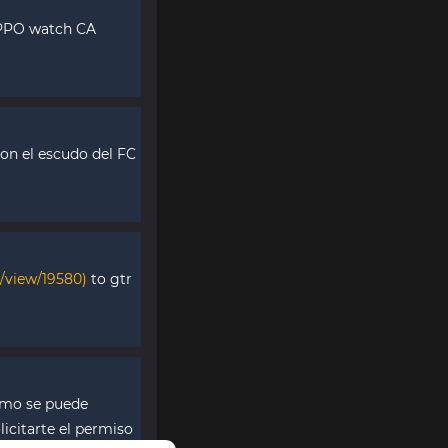
OPPO watch CA
on el escudo del FC
r/view/19580)
to gtr
como se puede
licitarte el permiso