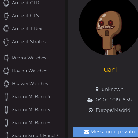
Amazfit GTR
Amazfit GTS
Amazfit T-Rex
Amazfit Stratos
Redmi Watches
juanl
Haylou Watches
Huawei Watches
unknown
Xiaomi Mi Band 4
04.04.2019 18:56
Xiaomi Mi Band 5
Europe/Madrid
Xiaomi Mi Band 6
Messaggio privato
Xiaomi Smart Band 7