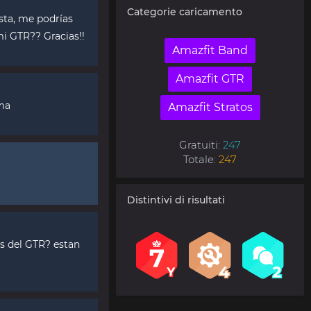
Categorie caricamento
sta, me podrías
mi GTR?? Gracias!!
Amazfit Band
Amazfit GTR
ma
Amazfit Stratos
Gratuiti:
247
Totale:
247
Distintivi di risultati
as del GTR? estan