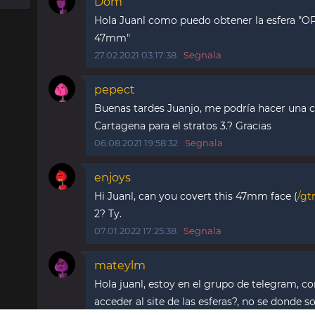
Dom
Hola Juanl como puedo obtener la esfera "
47mm"
27.02.2021 03:17:38
Segnala
pepect
Buenas tardes Juanjo, me podría hacer una c
Cartagena para el stratos 3.? Gracias
06.08.2021 19:58:32
Segnala
enjoys
Hi Juanl, can you covert this 47mm face (
/gt
2? Ty.
07.01.2022 17:25:38
Segnala
mateylm
Hola juanl, estoy en el grupo de telegram, 
acceder al site de las esferas?, no se donde so