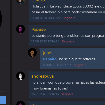
Liberto
Hola Juanl. La wachtface Lotus 50002 me gu
pasar el fichero bin para poder instalarla en 
21.08.2020 08:48:22
Segnala
Papaito
Lo siento pero tengo problemas con progra
17.09.2020 13:34:34
Segnala
juanl
Papaito
, no se a que te refieres
22.09.2020 21:14:46
Segnala
andresbuya
hola juan! con que programa haces las esfer
muy buenas las tuyas!
25.09.2020 17:16:15
Segnala