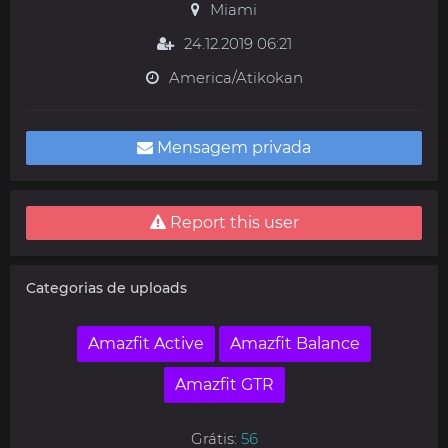
Miami
24.12.2019 06:21
America/Atikokan
Mensagem privada
Report this user
Categorias de uploads
Amazfit Active
Amazfit Balance
Amazfit GTR
Grátis:
56