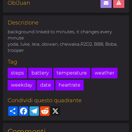
ObiJuan
Descrizione
background linked to minutes, it changes every
minute
yoda, luke, leia, obiwan, chewaka,R2D2, BB8, Boba,
trooper
Tag
steps
battery
temperature
weather
weekday
date
heartrate
Condividi questo quadrante
Share
Facebook
Telegram
Reddit
X
Commenti