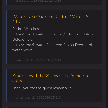
diegopds
@ 25.06.2026 20:30:24
Watch face Xiaomi Redmi Watch 6
NFC
Redmi Watches:
https://amazfitwatchfaces.com/redmi-watch/fresh
Upload new:
https://amazfitwatchfaces.com/upload?d=redmi-
watch&next...
GIK-Team
@ 03.06.2026 17:16:00
Xiaomi Watch S4 - Which Device to
select
Thank you for the quick response. A....
showteam
@ 12.02.2026 22:15:10