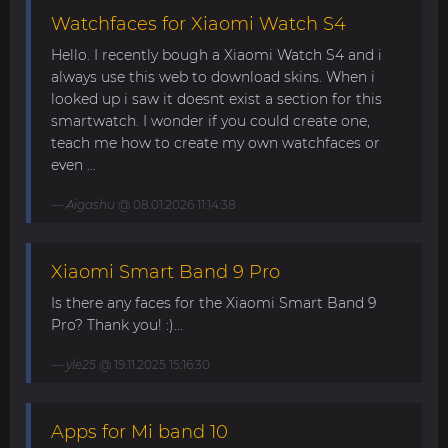
Watchfaces for Xiaomi Watch S4
Hello. I recently bough a Xiaomi Watch S4 and i
always use this web to download skins. When i
looked up i saw it doesnt exist a section for this
smartwatch. I wonder if you could create one,
teach me how to create my own watchfaces or
even ...
Aigashu
@ 08.01.2026 11:14:38
Xiaomi Smart Band 9 Pro
Is there any faces for the Xiaomi Smart Band 9
Pro? Thank you! :)...
yle25
@ 19.11.2025 15:16:30
Apps for Mi band 10