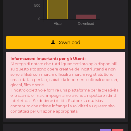
Download
Informazioni Importanti per gli Utenti
Si prega di notare che tutti i quadranti orologio disponibili
su questo sito sono opere creative dei nostri utenti e non
sono affiliati con marchi ufficiali o marchi registrati. Sono
creati da fan per fan, ispirati da fenomeni culturali popolari,
giochi, film o serie.
Il nostro obiettivo è fornire una piattaforma per la creatività
e lo scambio, ma ci impegniamo anche a rispettare i diritti
intellettuali. Se detiene i diritti d'autore su qualsiasi
contenuto che ritiene infranga i suoi diritti su questo sito,
contattaci per un'azione appropriata.