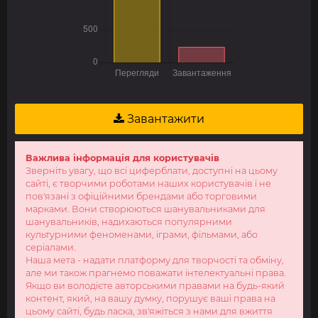
Завантажити
Важлива інформація для користувачів
Зверніть увагу, що всі циферблати, доступні на цьому
сайті, є творчими роботами наших користувачів і не
пов'язані з офіційними брендами або торговими
марками. Вони створюються шанувальниками для
шанувальників, надихаються популярними
культурними феноменами, іграми, фільмами, або
серіалами.
Наша мета - надати платформу для творчості та обміну,
але ми також прагнемо поважати інтелектуальні права.
Якщо ви володієте авторськими правами на будь-який
контент, який, на вашу думку, порушує ваші права на
цьому сайті, будь ласка, зв'яжіться з нами для вжиття