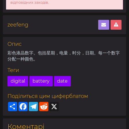
відповідних заходів.
zeefeng
Опис
彩色液晶数字。包括星期，电量，时分，日期。每一个数字
分配一种颜色。
Теги
digital
battery
date
Поділиться цим циферблатом
Share
Facebook
Telegram
Reddit
X
Коментарі