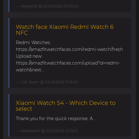
diegopds
@ 25.06.2026 20:30:24
Watch face Xiaomi Redmi Watch 6
NFC
Redmi Watches:
https://amazfitwatchfaces.com/redmi-watch/fresh
Upload new:
https://amazfitwatchfaces.com/upload?d=redmi-
watch&next...
GIK-Team
@ 03.06.2026 17:16:00
Xiaomi Watch S4 - Which Device to
select
Thank you for the quick response. A....
showteam
@ 12.02.2026 22:15:10