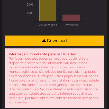
Download
Informação Importante para os Usuários
Por favor, note que todos os mostradores de relógio
disponíveis neste site são obras criativas dos nossos
usuários e não estão afiliados com marcas oficiais ou
marcas registradas. São criados por fãs para fãs, inspirados
em fenômenos culturais populares, jogos, filmes ou séries.
Nosso objetivo é fornecer uma plataforma para criatividade
e troca, mas também nos esforçamos para respeitar os
direitos intelectuais. Se você detém direitos autorais sobre
qualquer conteúdo que acredita infringir seus direitos
neste site, por favor, entre em contato conosco para ações
apropriadas.