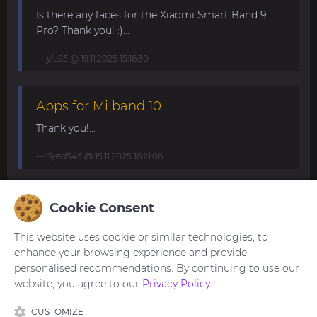
Is there any faces for the Xiaomi Smart Band 9
Pro? Thank you! :)...
yle25
@ 19.11.2025 15:16:30
Apps for Mi band 10
Thank you!...
Syed545
@ 15.11.2025 16:21:06
Mi Band 10. Request for minimalist
Cookie Consent
and elegant watch faces.
This website uses cookie or similar technologies, to
My minimalistic watch face for Band 10 with basic
enhance your browsing experience and provide
info (date, time and step count)
personalised recommendations. By continuing to use our
https://amazfitwatchfaces.com/mi-band/view/343...
website, you agree to our
Privacy Policy
HuNT21
@ 03.09.2025 21:23:22
CUSTOMIZE