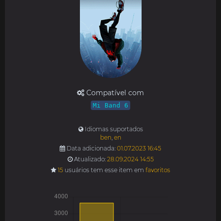
Compatível com
Mi Band 6
Idiomas suportados
ben
,
en
Data adicionada:
01.07.2023 16:45
Atualizado:
28.09.2024 14:55
15
usuários tem esse item em
favoritos