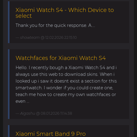
Xiaomi Watch S4 - Which Device to
select
Thank you for the quick response. A....
showteam
@ 12.02.2026 22:15:10
Watchfaces for Xiaomi Watch S4
Hello. I recently bough a Xiaomi Watch S4 and i
always use this web to download skins. When i
looked up i saw it doesnt exist a section for this
smartwatch. I wonder if you could create one,
teach me how to create my own watchfaces or
even ...
Aigashu
@ 08.01.2026 11:14:38
Xiaomi Smart Band 9 Pro