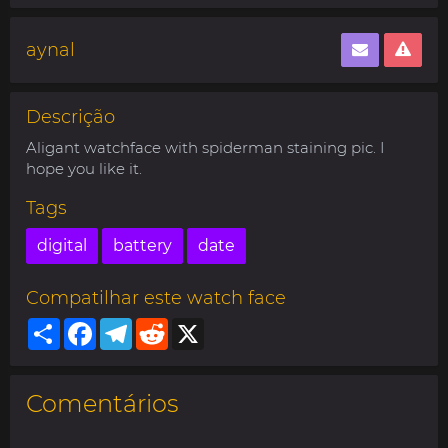
aynal
Descrição
Aligant watchface with spiderman staining pic. I
hope you like it.
Tags
digital
battery
date
Compatilhar este watch face
Share
Facebook
Telegram
Reddit
X
Comentários