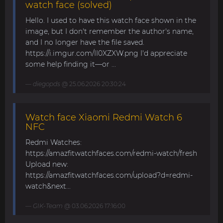
watch face (solved)
Hello. I used to have this watch face shown in the
image, but I don't remember the author's name,
and I no longer have the file saved.
https://i.imgur.com/II0XZXW.png I'd appreciate
some help finding it—or ...
diegopds
@ 25.06.2026 20:30:24
Watch face Xiaomi Redmi Watch 6
NFC
Redmi Watches:
https://amazfitwatchfaces.com/redmi-watch/fresh
Upload new:
https://amazfitwatchfaces.com/upload?d=redmi-
watch&next...
GIK-Team
@ 03.06.2026 17:16:00