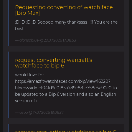
Requesting converting of watch face
[Bip Max]
:D :D :D :D Sooooo many thankssss !!!! You are the
best ......
alonsoblue
@ 29.07.2026 17:08:53
request converting warcraft's
watchface to bip 6
would love for
https://amazfitwatchfaces.com/bip/view/16220?
hl=en&sid=1cf041d9c0185a789c881e758e5a90c0 to
be updated to a Bip 6 version and also an English
version of it. ...
asoo
@ 17.07.2026 19:06:37