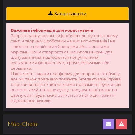
Завантажити
Важлива інформація для користувачів
Зверніть увагу, що всі циферблати, доступні на цьому
сайті, є творчими роботами наших користувачів і не
пов'язані з офіційними брендами або торговими
марками. Вони створюються шанувальниками для
шанувальників, надихаються популярними
культурними феноменами, іграми, фільмами, або
серіалами.
Наша мета - надати платформу для творчості та обміну,
але ми також прагнемо поважати інтелектуальні права.
Якщо ви володієте авторськими правами на будь-який
контент, який, на вашу думку, порушує ваші права на
цьому сайті, будь ласка, зв'яжіться з нами для вжиття
відповідних заходів.
Mão-Cheia