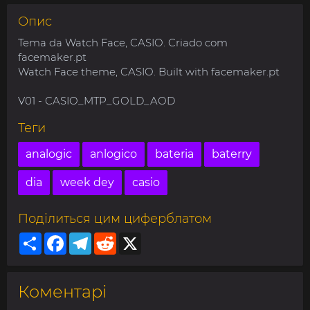
Опис
Tema da Watch Face, CASIO. Criado com
facemaker.pt
Watch Face theme, CASIO. Built with facemaker.pt
V01 - CASIO_MTP_GOLD_AOD
Теги
analogic
anlogico
bateria
baterry
dia
week dey
casio
Поділиться цим циферблатом
Share
Facebook
Telegram
Reddit
X
Коментарі