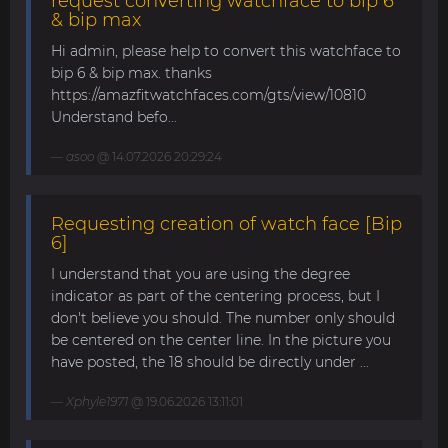
request converting watchface to bip 6
& bip max
Hi admin, please help to convert this watchface to
bip 6 & bip max. thanks
https://amazfitwatchfaces.com/gts/view/10810
Understand befo...
asoo
@ 14.07.2026 20:29:24
Requesting creation of watch face [Bip
6]
I understand that you are using the degree
indicator as part of the centering process, but I
don't believe you should. The number only should
be centered on the center line. In the picture you
have posted, the 18 should be directly under ...
Xphyle1971
@ 19.06.2026 13:11:01