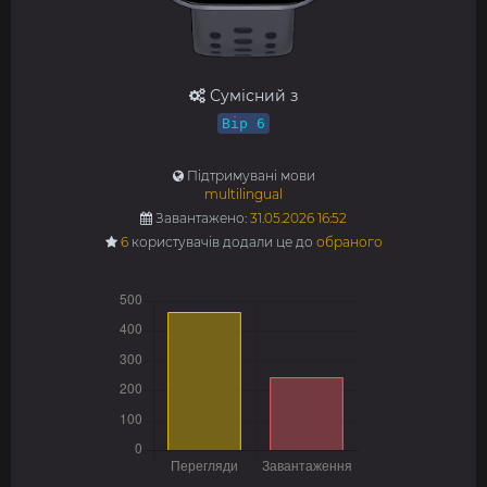
Сумісний з
Bip 6
Підтримувані мови
multilingual
Завантажено:
31.05.2026 16:52
6
користувачів додали це до
обраного