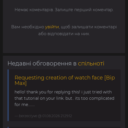
Немає коментарів. Залиште перший коментар.
Вам необхідно
увійти
, щоб залишати коментарі
або відповідати на них.
Недавні обговорення в
спільноті
Requesting creation of watch face [Bip
Max]
hello! thank you for replying this! i just tried with
that tutorial on your link. but.. its too complicated
for me........
berzectyve
@ 01.08.2026 21:29:12