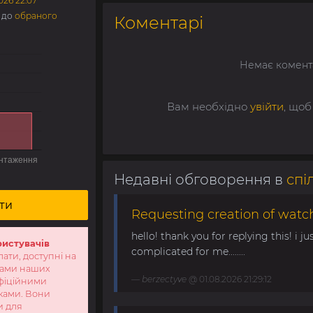
026 22:07
е до
обраного
Коментарі
Немає комент
Вам необхідно
увійти
, щоб
Недавні обговорення в
спі
ти
Requesting creation of watch
hello! thank you for replying this! i jus
ристувачів
complicated for me........
лати, доступні на
тами наших
berzectyve
@ 01.08.2026 21:29:12
офіційними
ками. Вони
и для