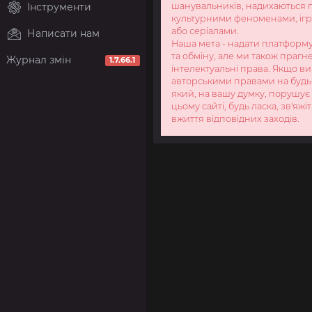
Інструменти
шанувальників, надихаються
культурними феноменами, ігр
або серіалами.
Написати нам
Наша мета - надати платформу
та обміну, але ми також праг
Журнал змін
1.7.66.1
інтелектуальні права. Якщо ви
авторськими правами на будь
який, на вашу думку, порушує
цьому сайті, будь ласка, зв'яжі
вжиття відповідних заходів.