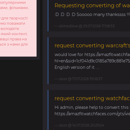
 популярними
Requesting converting of wa
ами, фільмами,
:D :D :D :D Sooooo many thankssss !!!! 
 для творчості
немо поважати
alonsoblue
@ 29.07.2026 17:08:53
 володієте
-який контент,
 ваші права на
ться з нами для
request converting warcraft'
would love for https://amazfitwatchf
hl=en&sid=1cf041d9c0185a789c881e758
English version of it. ...
asoo
@ 17.07.2026 19:06:37
request converting watchfac
Hi admin, please help to convert this
https://amazfitwatchfaces.com/gts/vi
asoo
@ 14.07.2026 20:29:24