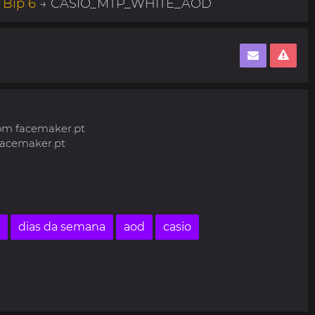
 Bip 6
→ CASIO_MTP_WHITE_AOD
om facemaker.pt
facemaker.pt
dias da semana
aod
casio