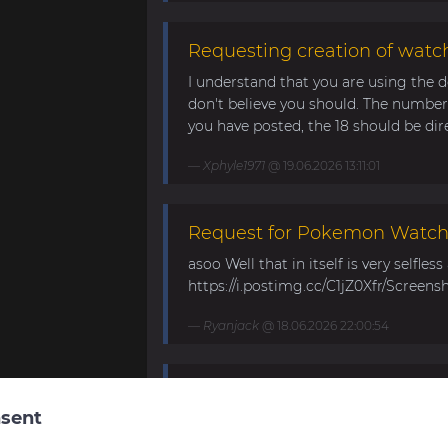
Requesting creation of watch
I understand that you are using the d
don't believe you should. The number 
you have posted, the 18 should be direc
Xphyle1971
@ 19.06.2026 13:11:01
Request for Pokemon WatchF
asoo Well that in itself is very selfles
https://i.postimg.cc/C1jZ0Xfr/Screens
Ryanjack
@ 18.06.2026 22:00:54
About Request Watchface fo
sent
Thanks for the answer. I last made a
waiting for the new Bip Max (it is only