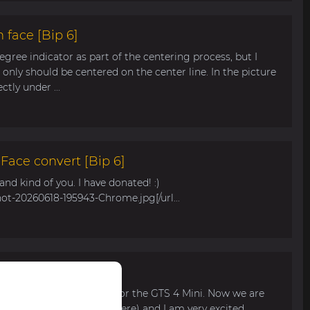
 face [Bip 6]
egree indicator as part of the centering process, but I
only should be centered on the center line. In the picture
tly under ...
ace convert [Bip 6]
s and kind of you. I have donated! :)
hot-20260618-195943-Chrome.jpg[/url...
r Bip Max
 watch face for my mom for the GTS 4 Mini. Now we are
 available for pre-order here) and I am very excited...