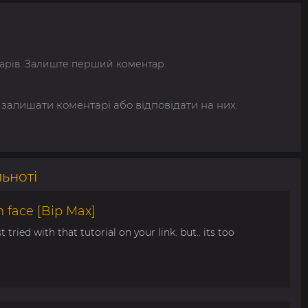
арів. Залиште перший коментар.
 залишати коментарі або відповідати на них.
льноті
 face [Bip Max]
t tried with that tutorial on your link. but.. its too