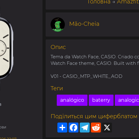
Головна
→
Amazfit
Mão-Cheia
Опис
Tema da Watch Face, CASIO. Criado c
Watch Face theme, CASIO. Built with 
V01 - CASIO_MTP_WHITE_AOD
Теги
analógico
baterry
analogic
з
Поділиться цим циферблатом
Share
Facebook
Telegram
Reddit
X
ови