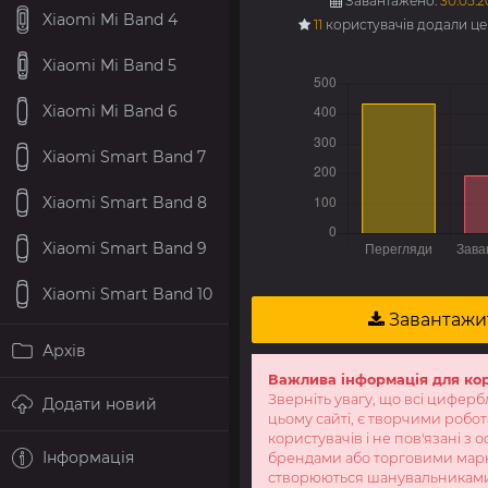
Завантажено:
30.05.2
Xiaomi Mi Band 4
11
користувачів додали ц
Xiaomi Mi Band 5
Xiaomi Mi Band 6
Xiaomi Smart Band 7
Xiaomi Smart Band 8
Xiaomi Smart Band 9
Xiaomi Smart Band 10
Завантажи
Архів
Важлива інформація для ко
Зверніть увагу, що всі циферб
Додати новий
цьому сайті, є творчими робо
користувачів і не пов'язані з 
Інформація
брендами або торговими мар
створюються шанувальникам