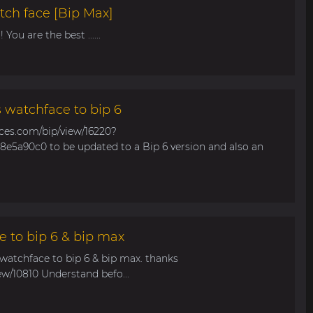
tch face [Bip Max]
You are the best ......
s watchface to bip 6
aces.com/bip/view/16220?
e5a90c0 to be updated to a Bip 6 version and also an
e to bip 6 & bip max
 watchface to bip 6 & bip max. thanks
ew/10810 Understand befo...