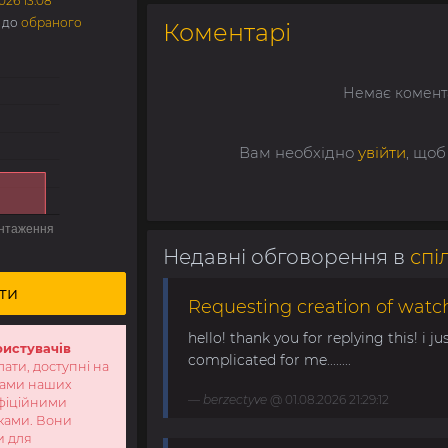
026 13:08
е до
обраного
Коментарі
Немає комент
Вам необхідно
увійти
, щоб
Недавні обговорення в
спі
ти
Requesting creation of watch
hello! thank you for replying this! i jus
ристувачів
complicated for me........
лати, доступні на
тами наших
berzectyve
@ 01.08.2026 21:29:12
офіційними
ками. Вони
и для