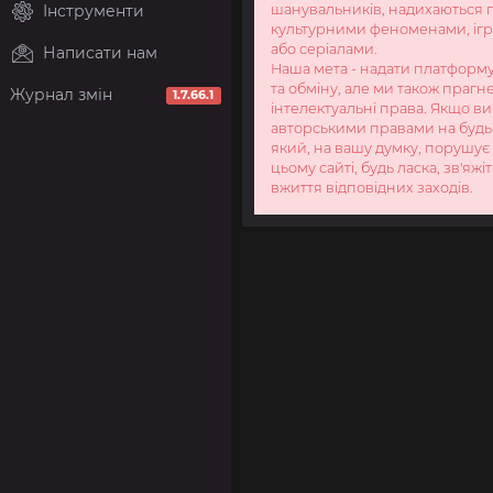
Інструменти
шанувальників, надихаються
культурними феноменами, ігр
або серіалами.
Написати нам
Наша мета - надати платформу
та обміну, але ми також праг
Журнал змін
1.7.66.1
інтелектуальні права. Якщо ви
авторськими правами на будь
який, на вашу думку, порушує
цьому сайті, будь ласка, зв'яжі
вжиття відповідних заходів.