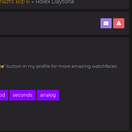
azfit Bip 6
→ Rolex Daytona
te
" button in my profile for more amazing watchfaces:
aod
seconds
analog