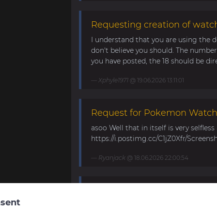
Requesting creation of watch
I understand that you are using the d
don't believe you should. The number 
you have posted, the 18 should be direc
Xphyle1971
@ 19.06.2026 13:11:01
Request for Pokemon WatchF
asoo Well that in itself is very selfles
https://i.postimg.cc/C1jZ0Xfr/Screens
Ryanjack
@ 18.06.2026 22:00:54
About Request Watchface fo
sent
Thanks for the answer. I last made a
waiting for the new Bip Max (it is only