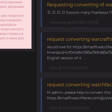
 популярними
Requesting converting of wa
ами, фільмами,
:D :D :D :D Sooooo many thankssss !!!! 
 для творчості
немо поважати
alonsoblue
@ 29.07.2026 17:08:53
 володієте
-який контент,
 ваші права на
ться з нами для
request converting warcraft'
would love for https://amazfitwatchf
hl=en&sid=1cf041d9c0185a789c881e758
English version of it. ...
asoo
@ 17.07.2026 19:06:37
request converting watchfac
Hi admin, please help to convert this
https://amazfitwatchfaces.com/gts/vi
asoo
@ 14.07.2026 20:29:24