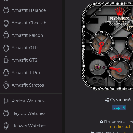
Amazfit Balance
Amazfit Cheetah
Amazfit Falcon
Amazfit GTR
Amazfit GTS
Amazfit T-Rex
Amazfit Stratos
Сумісний 
Redmi Watches
Bip 6
Haylou Watches
Підтримувані м
Huawei Watches
multilingual