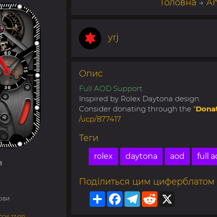
Головна
→
Am
yrj
Опис
Full AOD Support
Inspired by Rolex Daytona design.
Consider donating through the "
Dona
/ucp/877417
Теги
rolex
daytona
aod
full 
з
Поділиться цим циферблатом
Share
Facebook
Telegram
Reddit
X
ови