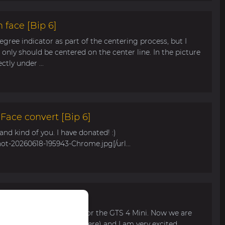
 face [Bip 6]
egree indicator as part of the centering process, but I
only should be centered on the center line. In the picture
tly under ...
ace convert [Bip 6]
s and kind of you. I have donated! :)
hot-20260618-195943-Chrome.jpg[/url...
r Bip Max
 watch face for my mom for the GTS 4 Mini. Now we are
 available for pre-order here) and I am very excited...