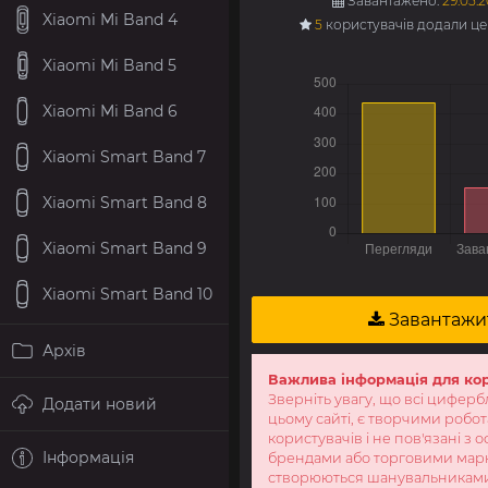
Завантажено:
29.05.2
Xiaomi Mi Band 4
5
користувачів додали ц
Xiaomi Mi Band 5
Xiaomi Mi Band 6
Xiaomi Smart Band 7
Xiaomi Smart Band 8
Xiaomi Smart Band 9
Xiaomi Smart Band 10
Завантажи
Архів
Важлива інформація для ко
Зверніть увагу, що всі циферб
Додати новий
цьому сайті, є творчими робо
користувачів і не пов'язані з 
Інформація
брендами або торговими мар
створюються шанувальникам