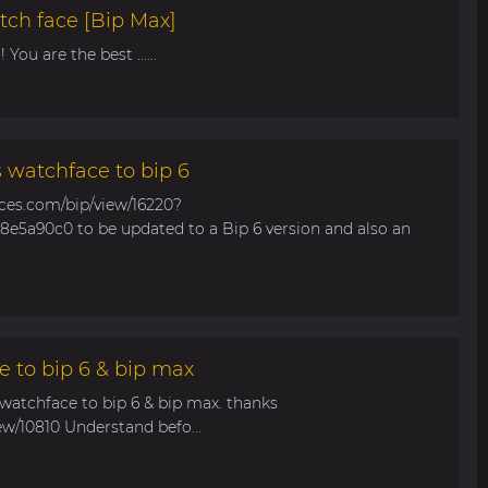
tch face [Bip Max]
You are the best ......
s watchface to bip 6
aces.com/bip/view/16220?
e5a90c0 to be updated to a Bip 6 version and also an
e to bip 6 & bip max
 watchface to bip 6 & bip max. thanks
ew/10810 Understand befo...