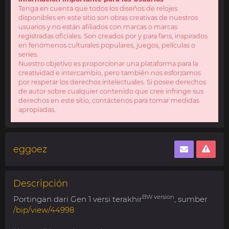
Tenga en cuenta que todos los diseños de relojes
disponibles en este sitio son obras creativas de nuestros
usuarios y no están afiliados con marcas o marcas
registradas oficiales. Son creados por y para fans, inspirados
en fenómenos culturales populares, juegos, películas o
series.
Nuestro objetivo es proporcionar una plataforma para la
creatividad e intercambio, pero también nos esforzamos
por respetar los derechos intelectuales. Si posee derechos
de autor sobre cualquier contenido que cree infringe sus
derechos en este sitio, contáctenos para tomar medidas
apropiadas.
eggoez
Descripción
BW version
Portingan dari Gen 1 versi terakhir
, sumber
/bip/view/44998