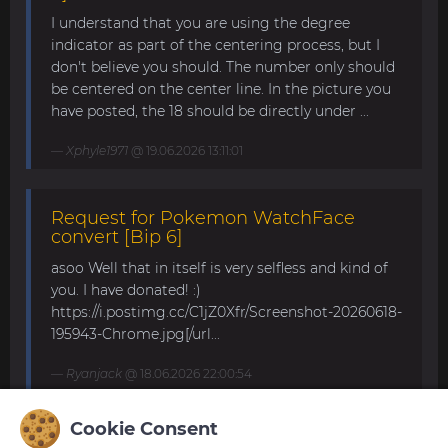
I understand that you are using the degree
indicator as part of the centering process, but I
don't believe you should. The number only should
be centered on the center line. In the picture you
have posted, the 18 should be directly under ...
Xphyle1971
@ 19.06.2026 13:11:01
Request for Pokemon WatchFace
convert [Bip 6]
asoo Well that in itself is very selfless and kind of
you. I have donated! :)
https://i.postimg.cc/C1jZ0Xfr/Screenshot-20260618-
195943-Chrome.jpg[/url...
Ryanjack
@ 18.06.2026 22:00:54
Cookie Consent
About Request Watchface for Bip Max