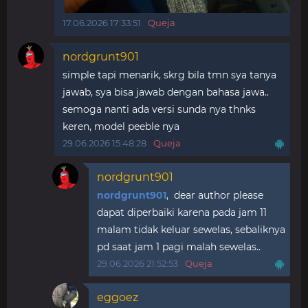
17.06.2026 17:33:51
Queja
nordgrunt901
simple tapi menarik, skrg bila tmn sya tanya
jawab, sya bisa jawab dengan bahasa jawa..
semoga nanti ada versi sunda nya thnks
keren, model peeble nya
29.06.2026 15:48:28
Queja
nordgrunt901
nordgrunt901
, dear author please
dapat diperbaiki karena pada jam 11
malam tidak keluar sewelas, sebaliknya
pd saat jam 1 pagi malah sewelas..
29.06.2026 21:52:53
Queja
eggoez