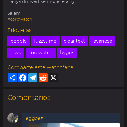
Hanya di invert ke mode terang..
Salam
#
corowatch
Etiquetas
pebble
fuzzytime
clear text
javanese
jowo
corowatch
bygus
Comparte este watchface
Share
Facebook
Telegram
Reddit
X
Comentarios
eggoez