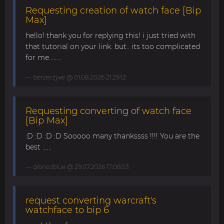
Requesting creation of watch face [Bip
Max]
hello! thank you for replying this! i just tried with
that tutorial on your link. but.. its too complicated
for me........
berzectyve
@ 01.08.2026 21:29:12
Requesting converting of watch face
[Bip Max]
:D :D :D :D Sooooo many thankssss !!!! You are the
best ......
alonsoblue
@ 29.07.2026 17:08:53
request converting warcraft's
watchface to bip 6