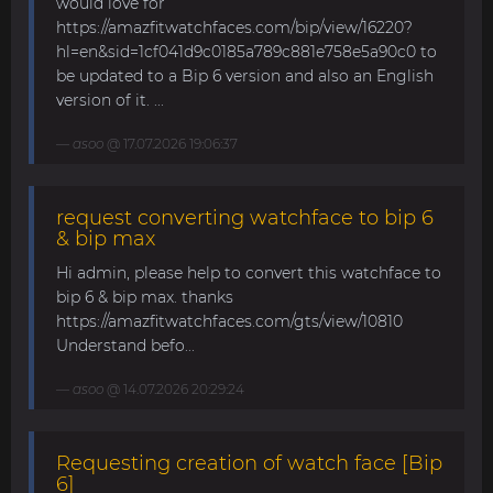
would love for
https://amazfitwatchfaces.com/bip/view/16220?
hl=en&sid=1cf041d9c0185a789c881e758e5a90c0 to
be updated to a Bip 6 version and also an English
version of it. ...
asoo
@ 17.07.2026 19:06:37
request converting watchface to bip 6
& bip max
Hi admin, please help to convert this watchface to
bip 6 & bip max. thanks
https://amazfitwatchfaces.com/gts/view/10810
Understand befo...
asoo
@ 14.07.2026 20:29:24
Requesting creation of watch face [Bip
6]