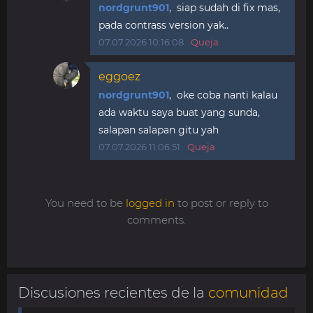
nordgrunt901
, siap sudah di fix mas,
pada contrass version yak..
07.07.2026 10:16:08
Queja
eggoez
nordgrunt901
, oke coba nanti kalau
ada waktu saya buat yang sunda,
salapan salapan gitu yah
07.07.2026 11:06:51
Queja
You need to be
logged in
to post or reply to
comments.
Discusiones recientes de la
comunidad