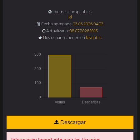
Idiomas compatibles
id
Fecha agregada:
23.05.2026 04:33
Actualizada:
08.07.2026 10:13
1
los usuarios tienen en
favoritas
Descargar
Información Importante para los Usuarios