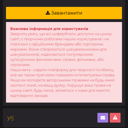
Завантажити
Важлива інформація для користувачів
Зверніть увагу, що всі циферблати, доступні на цьому
сайті, є творчими роботами наших користувачів і не
пов'язані з офіційними брендами або торговими
марками. Вони створюються шанувальниками для
шанувальників, надихаються популярними
культурними феноменами, іграми, фільмами, або
серіалами.
Наша мета - надати платформу для творчості та обміну,
але ми також прагнемо поважати інтелектуальні права.
Якщо ви володієте авторськими правами на будь-який
контент, який, на вашу думку, порушує ваші права на
цьому сайті, будь ласка, зв'яжіться з нами для вжиття
відповідних заходів.
yrj