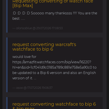
Requesting converting of watch face
[Bip Max]
:D :D :D :D Sooooo many thankssss !!!! You are the
best ......
alonsoblue
@ 29.07.2026 17:08:53
request converting warcraft's
watchface to bip 6
would love for
https://amazfitwatchfaces.com/bip/view/16220?
hl=en&sid=1cf041d9c0185a789c881e758e5a90c0 to
be updated to a Bip 6 version and also an English
version of it. ...
asoo
@ 17.07.2026 19:06:37
request converting watchface to bip 6
& bip max