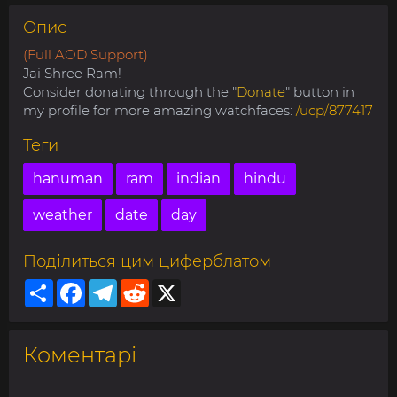
Опис
(Full AOD Support)
Jai Shree Ram!
Consider donating through the "
Donate
" button in
my profile for more amazing watchfaces:
/ucp/877417
Теги
hanuman
ram
indian
hindu
weather
date
day
Поділиться цим циферблатом
Share
Facebook
Telegram
Reddit
X
Коментарі