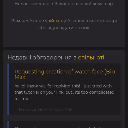
Немає коментарів. Залиште перший коментар.
Вам необхідно
увійти
, щоб залишати коментарі
або відповідати на них.
Недавні обговорення в
спільноті
Requesting creation of watch face [Bip
Max]
hello! thank you for replying this! i just tried with
that tutorial on your link. but.. its too complicated
for me........
berzectyve
@ 01.08.2026 21:29:12