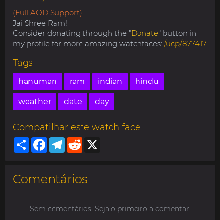
(Full AOD Support)
Jai Shree Ram!
Consider donating through the "
Donate
" button in
my profile for more amazing watchfaces:
/ucp/877417
Tags
hanuman
ram
indian
hindu
weather
date
day
Compatilhar este watch face
Share
Facebook
Telegram
Reddit
X
Comentários
Sem comentários. Seja o primeiro a comentar.