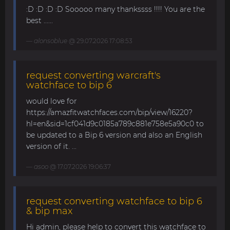
:D :D :D :D Sooooo many thankssss !!!! You are the
best ......
alonsoblue
@ 29.07.2026 17:08:53
request converting warcraft's
watchface to bip 6
would love for
https://amazfitwatchfaces.com/bip/view/16220?
hl=en&sid=1cf041d9c0185a789c881e758e5a90c0 to
be updated to a Bip 6 version and also an English
version of it. ...
asoo
@ 17.07.2026 19:06:37
request converting watchface to bip 6
& bip max
Hi admin, please help to convert this watchface to