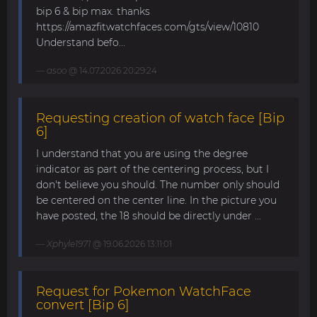
bip 6 & bip max. thanks
https://amazfitwatchfaces.com/gts/view/10810
Understand befo...
asoo
@ 14.07.2026 20:29:24
Requesting creation of watch face [Bip
6]
I understand that you are using the degree
indicator as part of the centering process, but I
don't believe you should. The number only should
be centered on the center line. In the picture you
have posted, the 18 should be directly under ...
Xphyle1971
@ 19.06.2026 13:11:01
Request for Pokemon WatchFace
convert [Bip 6]