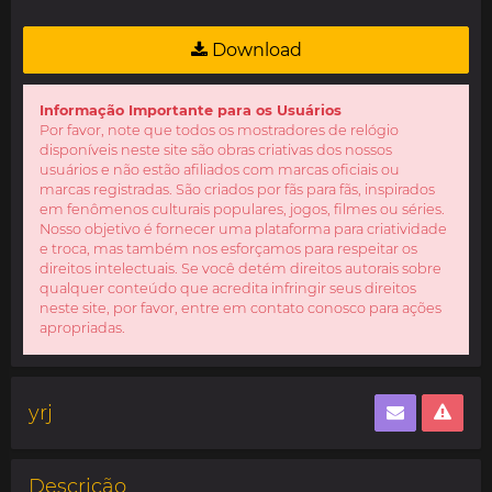
Download
Informação Importante para os Usuários
Por favor, note que todos os mostradores de relógio
disponíveis neste site são obras criativas dos nossos
usuários e não estão afiliados com marcas oficiais ou
marcas registradas. São criados por fãs para fãs, inspirados
em fenômenos culturais populares, jogos, filmes ou séries.
Nosso objetivo é fornecer uma plataforma para criatividade
e troca, mas também nos esforçamos para respeitar os
direitos intelectuais. Se você detém direitos autorais sobre
qualquer conteúdo que acredita infringir seus direitos
neste site, por favor, entre em contato conosco para ações
apropriadas.
yrj
Descrição