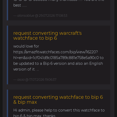
best ......
alonsoblue
@ 29.07.2026 17:08:53
request converting warcraft's
watchface to bip 6
would love for
https://amazfitwatchfaces.com/bip/view/16220?
hl=en&sid=1cf041d9c0185a789c881e758e5a90c0 to
be updated to a Bip 6 version and also an English
version of it. ...
asoo
@ 17.07.2026 19:06:37
request converting watchface to bip 6
& bip max
Hi admin, please help to convert this watchface to
bip 6 & bip max. thanks