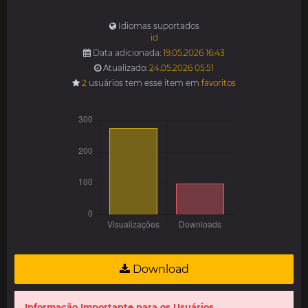
Idiomas suportados
id
Data adicionada:
19.05.2026 16:43
Atualizado:
24.05.2026 05:51
2
usuários tem esse item em
favoritos
Download
Informação Importante para os Usuários