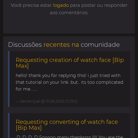
Você precisa estar
logado
para postar ou responder
aos comentários.
Discussões
recentes na
comunidade
Requesting creation of watch face [Bip
Max]
hello! thank you for replying this! i just tried with
that tutorial on your link. but.. its too complicated
for me........
berzectyve
@ 01.08.2026 21:29:12
Requesting converting of watch face
[Bip Max]
:D :D :D :D Sooooo many thankssss !!!! You are the