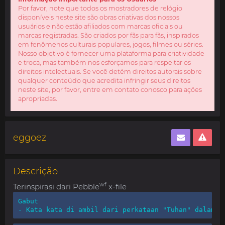
Por favor, note que todos os mostradores de relógio
disponíveis neste site são obras criativas dos nossos
usuários e não estão afiliados com marcas oficiais ou
marcas registradas. São criados por fãs para fãs, inspirados
em fenômenos culturais populares, jogos, filmes ou séries.
Nosso objetivo é fornecer uma plataforma para criatividade
e troca, mas também nos esforçamos para respeitar os
direitos intelectuais. Se você detém direitos autorais sobre
qualquer conteúdo que acredita infringir seus direitos
neste site, por favor, entre em contato conosco para ações
apropriadas.
eggoez
Descrição
wf
Terinspirasi dari Pebble
x-file
Gabut

- Kata kata di ambil dari perkataan "Tuhan" dalam b