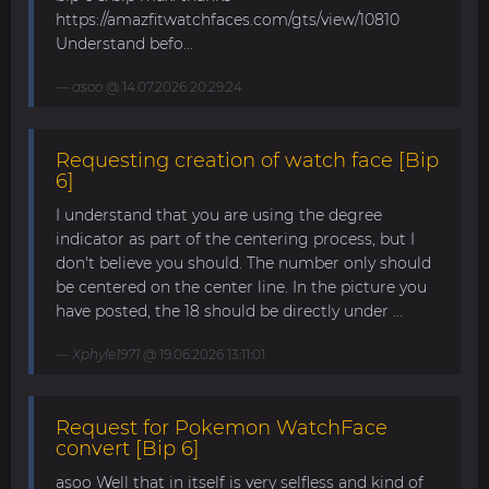
https://amazfitwatchfaces.com/gts/view/10810
Understand befo...
asoo
@ 14.07.2026 20:29:24
Requesting creation of watch face [Bip
6]
I understand that you are using the degree
indicator as part of the centering process, but I
don't believe you should. The number only should
be centered on the center line. In the picture you
have posted, the 18 should be directly under ...
Xphyle1971
@ 19.06.2026 13:11:01
Request for Pokemon WatchFace
convert [Bip 6]
asoo Well that in itself is very selfless and kind of