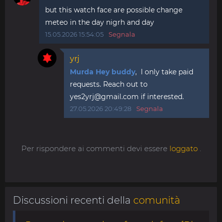
but this watch face are possible change
meteo in the day nigrh and day
15.05.2026 15:54:05
Segnala
yrj
Murda Hey buddy
, I only take paid
requests. Reach out to
yes2yrj@gmail.com
if interested.
27.05.2026 20:49:28
Segnala
Per rispondere ai commenti devi essere
loggato
.
Discussioni recenti della
comunità