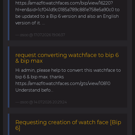
https://amazfitwatchfaces.com/bip/view/16220?
hl=en&sid=1cf041d9c0185a789c881e758e5a90c0 to
be updated to a Bip 6 version and also an English
version of it. ...
asoo
@ 17.07.2026 19:06:37
request converting watchface to bip 6
& bip max
Hi admin, please help to convert this watchface to
bip 6 & bip max. thanks
https://amazfitwatchfaces.com/gts/view/10810
Understand befo...
asoo
@ 14.07.2026 20:29:24
Requesting creation of watch face [Bip
6]