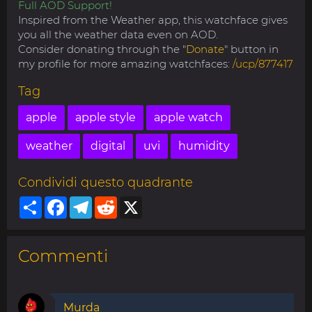
Full AOD Support!
Inspired from the Weather app, this watchface gives
you all the weather data even on AOD.
Consider donating through the "
Donate
" button in
my profile for more amazing watchfaces:
/ucp/877417
Tag
apple
apple style
apple watch
weather
digital
uvi
humidity
Condividi questo quadrante
Share
Facebook
Telegram
Reddit
X
Commenti
Murda