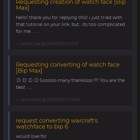
Requesting creation of watch face [Bip
Max]
hello! thank you for replying this! i just tried with
that tutorial on your link. but.. its too complicated
for me........
berzectyve
@ 01.08.2026 21:29:12
Requesting converting of watch face
[Bip Max]
:D :D :D :D Sooooo many thankssss !!!! You are the
best ......
alonsoblue
@ 29.07.2026 17:08:53
request converting warcraft's
watchface to bip 6
would love for