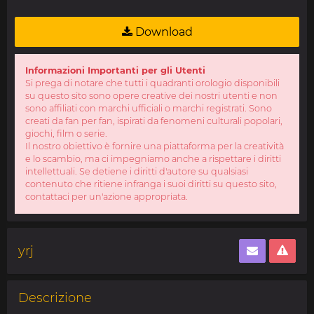
Download
Informazioni Importanti per gli Utenti
Si prega di notare che tutti i quadranti orologio disponibili
su questo sito sono opere creative dei nostri utenti e non
sono affiliati con marchi ufficiali o marchi registrati. Sono
creati da fan per fan, ispirati da fenomeni culturali popolari,
giochi, film o serie.
Il nostro obiettivo è fornire una piattaforma per la creatività
e lo scambio, ma ci impegniamo anche a rispettare i diritti
intellettuali. Se detiene i diritti d'autore su qualsiasi
contenuto che ritiene infranga i suoi diritti su questo sito,
contattaci per un'azione appropriata.
yrj
Descrizione