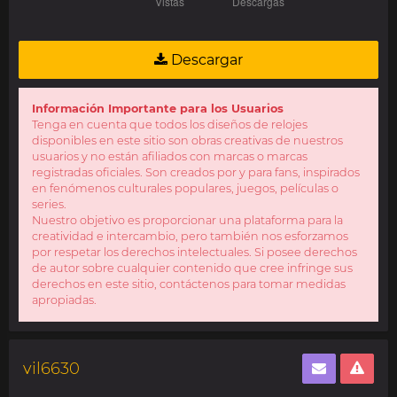
Descargar
Información Importante para los Usuarios
Tenga en cuenta que todos los diseños de relojes
disponibles en este sitio son obras creativas de nuestros
usuarios y no están afiliados con marcas o marcas
registradas oficiales. Son creados por y para fans, inspirados
en fenómenos culturales populares, juegos, películas o
series.
Nuestro objetivo es proporcionar una plataforma para la
creatividad e intercambio, pero también nos esforzamos
por respetar los derechos intelectuales. Si posee derechos
de autor sobre cualquier contenido que cree infringe sus
derechos en este sitio, contáctenos para tomar medidas
apropiadas.
vil6630