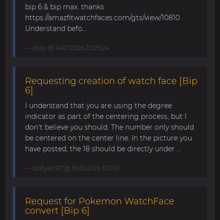
bip 6 & bip max. thanks
https://amazfitwatchfaces.com/gts/view/10810
Understand befo...
asoo
@ 14.07.2026 20:29:24
Requesting creation of watch face [Bip
6]
I understand that you are using the degree
indicator as part of the centering process, but I
don't believe you should. The number only should
be centered on the center line. In the picture you
have posted, the 18 should be directly under ...
Xphyle1971
@ 19.06.2026 13:11:01
Request for Pokemon WatchFace
convert [Bip 6]