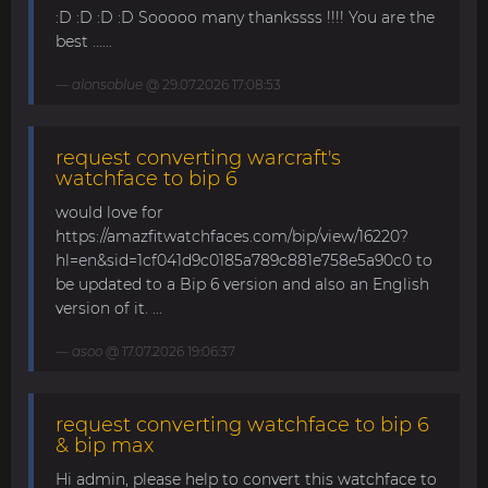
:D :D :D :D Sooooo many thankssss !!!! You are the
best ......
alonsoblue
@ 29.07.2026 17:08:53
request converting warcraft's
watchface to bip 6
would love for
https://amazfitwatchfaces.com/bip/view/16220?
hl=en&sid=1cf041d9c0185a789c881e758e5a90c0 to
be updated to a Bip 6 version and also an English
version of it. ...
asoo
@ 17.07.2026 19:06:37
request converting watchface to bip 6
& bip max
Hi admin, please help to convert this watchface to