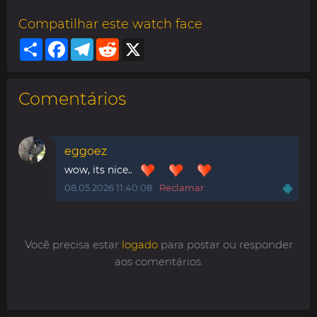
Compatilhar este watch face
Share
Facebook
Telegram
Reddit
X
Comentários
eggoez
wow, its nice..
08.05.2026 11:40:08
Reclamar
Você precisa estar
logado
para postar ou responder
aos comentários.