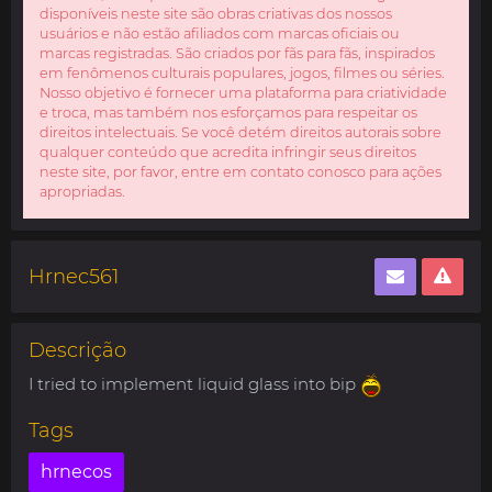
disponíveis neste site são obras criativas dos nossos
usuários e não estão afiliados com marcas oficiais ou
marcas registradas. São criados por fãs para fãs, inspirados
em fenômenos culturais populares, jogos, filmes ou séries.
Nosso objetivo é fornecer uma plataforma para criatividade
e troca, mas também nos esforçamos para respeitar os
direitos intelectuais. Se você detém direitos autorais sobre
qualquer conteúdo que acredita infringir seus direitos
neste site, por favor, entre em contato conosco para ações
apropriadas.
Hrnec561
Descrição
I tried to implement liquid glass into bip
Tags
hrnecos