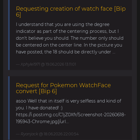
Requesting creation of watch face [Bip
6]
I understand that you are using the degree
indicator as part of the centering process, but I
don't believe you should. The number only should
be centered on the center line. In the picture you
have posted, the 18 should be directly under ...
Xphyle1971
@ 19.06.2026 13:11:01
Request for Pokemon WatchFace
convert [Bip 6]
asoo Well that in itself is very selfless and kind of
you. I have donated! :)
https://i.postimg.cc/C1jZ0Xfr/Screenshot-20260618-
195943-Chrome.jpg[/url...
Ryanjack
@ 18.06.2026 22:00:54