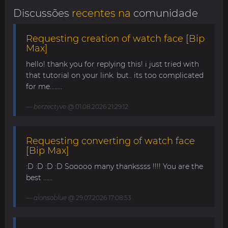
Discussões
recentes na
comunidade
Requesting creation of watch face [Bip
Max]
hello! thank you for replying this! i just tried with
that tutorial on your link. but.. its too complicated
for me........
berzectyve
@ 01.08.2026 21:29:12
Requesting converting of watch face
[Bip Max]
:D :D :D :D Sooooo many thankssss !!!! You are the
best ......
alonsoblue
@ 29.07.2026 17:08:53