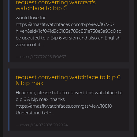
request converting warcraft's
watchface to bip 6
would love for
https://amazfitwatchfaces.com/bip/view/16220?
hl=en&sid=1cf041d9c0185a789c881e758e5a90c0 to
be updated to a Bip 6 version and also an English
version of it. ...
asoo
@ 17.07.2026 19:06:37
request converting watchface to bip 6
& bip max
Hi admin, please help to convert this watchface to
bip 6 & bip max. thanks
https://amazfitwatchfaces.com/gts/view/10810
Understand befo...
asoo
@ 14.07.2026 20:29:24