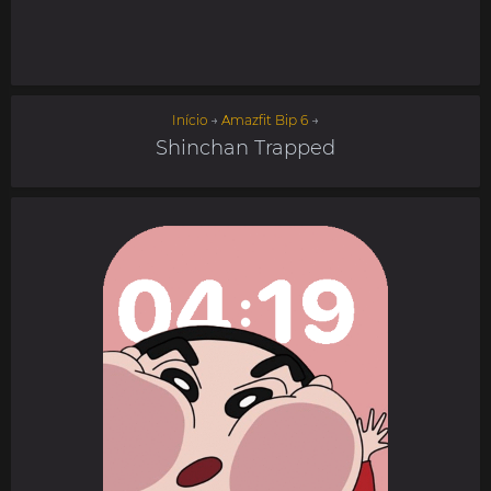
Início
→
Amazfit Bip 6
→
Shinchan Trapped