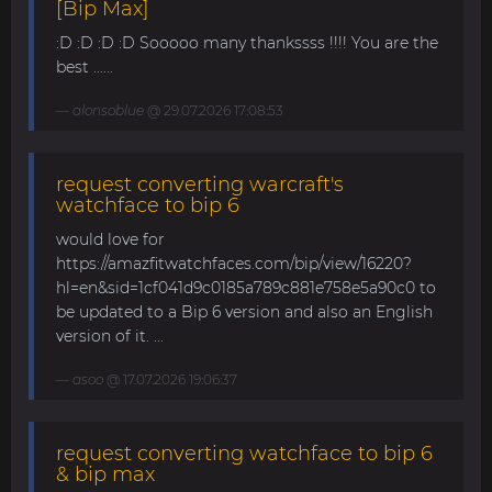
[Bip Max]
:D :D :D :D Sooooo many thankssss !!!! You are the
best ......
alonsoblue
@ 29.07.2026 17:08:53
request converting warcraft's
watchface to bip 6
would love for
https://amazfitwatchfaces.com/bip/view/16220?
hl=en&sid=1cf041d9c0185a789c881e758e5a90c0 to
be updated to a Bip 6 version and also an English
version of it. ...
asoo
@ 17.07.2026 19:06:37
request converting watchface to bip 6
& bip max