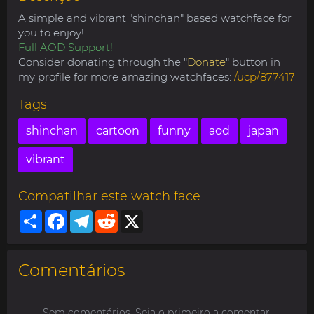
A simple and vibrant "shinchan" based watchface for
you to enjoy!
Full AOD Support!
Consider donating through the "
Donate
" button in
my profile for more amazing watchfaces:
/ucp/877417
Tags
shinchan
cartoon
funny
aod
japan
vibrant
Compatilhar este watch face
Share
Facebook
Telegram
Reddit
X
Comentários
Sem comentários. Seja o primeiro a comentar.