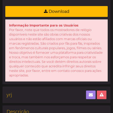
Download
Informação Importante para os Usuários
Por favor, note que todos os mostradores de relógio
disponíveis neste site são obras criativas dos nossos
usuários e não estão afiliados com marcas oficiais ou
marcas registradas. São criados por fãs para fãs, inspirados
em fenômenos culturais populares, jogos, filmes ou séries.
Nosso objetivo é fornecer uma plataforma para criatividade
e troca, mas também nos esforçamos para respeitar os
direitos intelectuais. Se você detém direitos autorais sobre
qualquer conteúdo que acredita infringir seus direitos
neste site, por favor, entre em contato conosco para ações
apropriadas.
yrj
Descrição