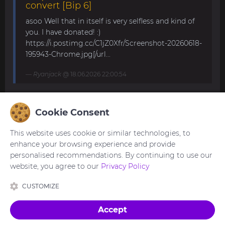
convert [Bip 6]
asoo Well that in itself is very selfless and kind of
you. I have donated! :)
https://i.postimg.cc/C1jZ0Xfr/Screenshot-20260618-
195943-Chrome.jpg[/url...
Ryanjack
@ 18.06.2026 22:00:54
About Request Watchface for Bip Max
Cookie Consent
Thanks for the answer. I last made a watch face
This website uses cookie or similar technologies, to
for my mom for the GTS 4 Mini. Now we are
enhance your browsing experience and provide
waiting for the new Bip Max (it is only available
personalised recommendations. By continuing to use our
for pre-order here) and I am very excited...
website, you agree to our
Privacy Policy
asoo
@ 26.05.2026 18:30:41
CUSTOMIZE
Accept
Зроблено з
в Україні 🇺🇦
Переклад Українською:
A.Sh