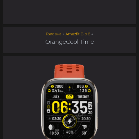
Головна
→
Amazfit Bip 6
→
OrangeCool Time