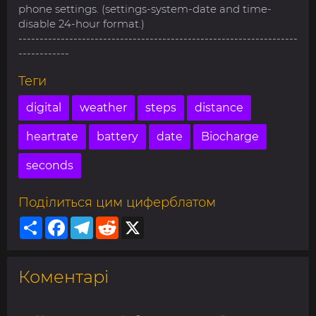
phone settings. (settings-system-date and time-
disable 24-hour format.)
------------------------------------------------------------------
------------
Теги
digital
weather
steps
distance
heartrate
battery
date
Biocharge
seconds
Поділиться цим циферблатом
Share
Facebook
Telegram
Reddit
X
Коментарі