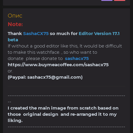
Опис
Note:
Thank
SashaCX75
so much for
Editor Version 17.1
beta
If without a good editor like this, It would be difficult
to make this watchface. , so who want to
donate please donate to
sashacx75
https://www.buymeacoffee.com/sashacx75
or.
(Paypal:
sashacx75@gmail.com
)
------------------------------------------------------------------
--
I created the main image from scratch based on
those original design and re-arranged it to my
liking.
------------------------------------------------------------------
----