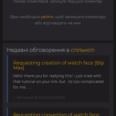
Немає коментарів. Залиште перший коментар.
Вам необхідно
увійти
, щоб залишати коментарі
або відповідати на них.
Недавні обговорення в
спільноті
Requesting creation of watch face [Bip
Max]
hello! thank you for replying this! i just tried with
that tutorial on your link. but.. its too complicated
for me........
berzectyve
@ 01.08.2026 21:29:12
Requesting converting of watch face