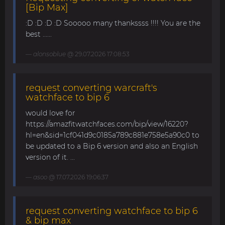
[Bip Max]
:D :D :D :D Sooooo many thankssss !!!! You are the
best ......
alonsoblue
@ 29.07.2026 17:08:53
request converting warcraft's
watchface to bip 6
would love for
https://amazfitwatchfaces.com/bip/view/16220?
hl=en&sid=1cf041d9c0185a789c881e758e5a90c0 to
be updated to a Bip 6 version and also an English
version of it. ...
asoo
@ 17.07.2026 19:06:37
request converting watchface to bip 6
& bip max