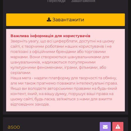
Завантажити
Важлива інформація для користувачів
Зверніть увагу, що всі циферблати, доступні на цьому
сайті, є творчими роботами наших користувачів і не
пов'язані з офіційними брендами або торговими
марками. Вони створюються шанувальниками для
шанувальників, надихаються популярними
культурними феноменами, іграми, фільмами, або
серіалами.
Наша мета - надати платформу для творчості та обміну,
але ми також прагнемо поважати інтелектуальні права.
Якщо ви володієте авторськими правами на будь-який
контент, який, на вашу думку, порушує ваші права на
цьому сайті, будь ласка, зв'яжіться з нами для вжиття
відповідних заходів.
asoo