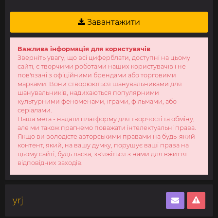
Завантажити
Важлива інформація для користувачів
Зверніть увагу, що всі циферблати, доступні на цьому
сайті, є творчими роботами наших користувачів і не
пов'язані з офіційними брендами або торговими
марками. Вони створюються шанувальниками для
шанувальників, надихаються популярними
культурними феноменами, іграми, фільмами, або
серіалами.
Наша мета - надати платформу для творчості та обміну,
але ми також прагнемо поважати інтелектуальні права.
Якщо ви володієте авторськими правами на будь-який
контент, який, на вашу думку, порушує ваші права на
цьому сайті, будь ласка, зв'яжіться з нами для вжиття
відповідних заходів.
yrj