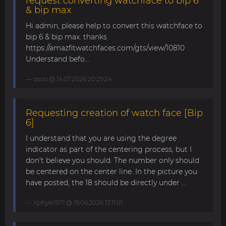
request converting watchface to bip 6
& bip max
Hi admin, please help to convert this watchface to
bip 6 & bip max. thanks
https://amazfitwatchfaces.com/gts/view/10810
Understand befo...
asoo
@ 14.07.2026 20:29:24
Requesting creation of watch face [Bip
6]
I understand that you are using the degree
indicator as part of the centering process, but I
don't believe you should. The number only should
be centered on the center line. In the picture you
have posted, the 18 should be directly under ...
Xphyle1971
@ 19.06.2026 13:11:01