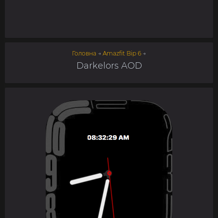
Головна
→
Amazfit Bip 6
→
Darkelors AOD