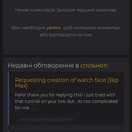
Немає коментарів. Залиште перший коментар.
Вам необхідно
увійти
, щоб залишати коментарі
або відповідати на них.
Недавні обговорення в
спільноті
Requesting creation of watch face [Bip
Max]
hello! thank you for replying this! i just tried with
that tutorial on your link. but.. its too complicated
for me........
berzectyve
@ 01.08.2026 21:29:12