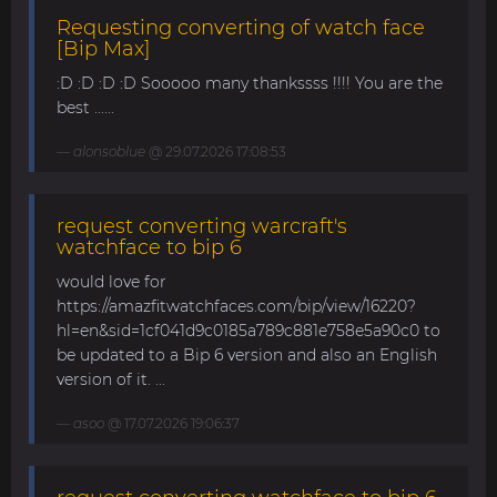
Requesting converting of watch face
[Bip Max]
:D :D :D :D Sooooo many thankssss !!!! You are the
best ......
alonsoblue
@ 29.07.2026 17:08:53
request converting warcraft's
watchface to bip 6
would love for
https://amazfitwatchfaces.com/bip/view/16220?
hl=en&sid=1cf041d9c0185a789c881e758e5a90c0 to
be updated to a Bip 6 version and also an English
version of it. ...
asoo
@ 17.07.2026 19:06:37