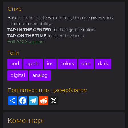
Опис
Based on an apple watch face, this one gives you a
lot of customisability.
TAP IN THE CENTER
to change the colors
TAP ON THE TIME
to open the timer
Full AOD support
Теги
aod
apple
ios
colors
dim
dark
digital
analog
Поділиться цим циферблатом
Share
Facebook
Telegram
Reddit
X
Коментарі