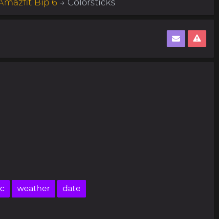
Amazfit Bip 6
→ Colorsticks
ic
weather
date