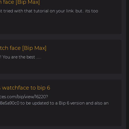
 face [Bip Max]
t tried with that tutorial on your link. but.. its too
tch face [Bip Max]
You are the best ......
s watchface to bip 6
aces.com/bip/view/16220?
e5a90c0 to be updated to a Bip 6 version and also an