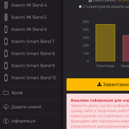
Завантажено:
18.04.2
Xiaomi Mi Band 4
21
користувачів додали ц
Xiaomi Mi Band 5
Xiaomi Mi Band 6
Xiaomi Smart Band 7
Xiaomi Smart Band 8
Xiaomi Smart Band 9
Xiaomi Smart Band 10
Завантажи
Архів
Важлива інформація для ко
Зверніть увагу, що всі циферб
Додати новий
цьому сайті, є творчими робо
користувачів і не пов'язані з 
Інформація
брендами або торговими мар
створюються шанувальникам