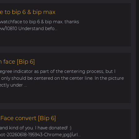
e to bip 6 & bip max
 watchface to bip 6 & bip max. thanks
ew/10810 Understand befo...
 face [Bip 6]
egree indicator as part of the centering process, but I
only should be centered on the center line. In the picture
tly under ...
ace convert [Bip 6]
s and kind of you. I have donated! :)
hot-20260618-195943-Chrome.jpg[/url...