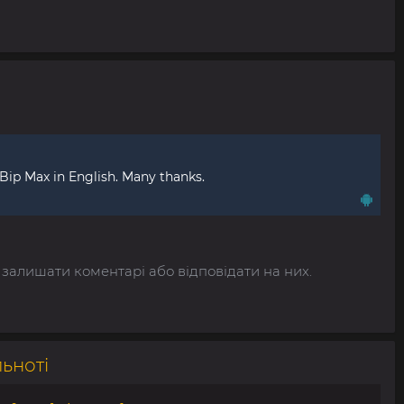
 Bip Max in English. Many thanks.
 залишати коментарі або відповідати на них.
льноті