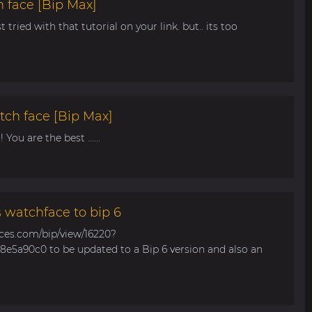
 face [Bip Max]
t tried with that tutorial on your link. but.. its too
tch face [Bip Max]
You are the best ......
s watchface to bip 6
aces.com/bip/view/16220?
e5a90c0 to be updated to a Bip 6 version and also an