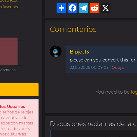
.2026 16:21
Share
Facebook
Telegram
Reddit
X
en
favoritas
Comentarios
Bipjet13
please can you convert this for
22.05.2026 00:09:03
Queja
r
You need to be
lo
los Usuarios
iseños de relojes
as creativas de
Discusiones recientes de la
c
iliados con marcas
Son creados por y
nos culturales