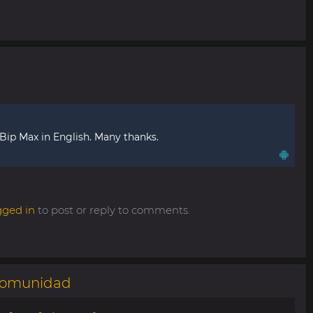
 Bip Max in English. Many thanks.
gged in
to post or reply to comments.
omunidad