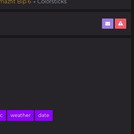
mazfit Bip 6
→ Colorsticks
ic
weather
date