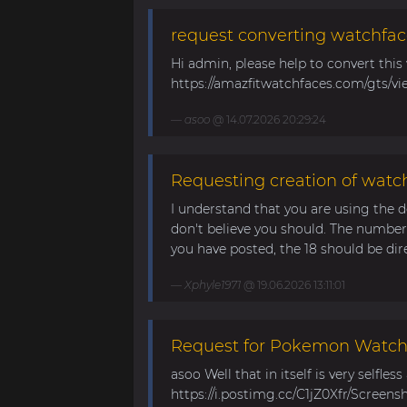
request converting watchfac
Hi admin, please help to convert this
https://amazfitwatchfaces.com/gts/vi
asoo
@ 14.07.2026 20:29:24
Requesting creation of watch
I understand that you are using the d
don't believe you should. The number 
you have posted, the 18 should be direc
Xphyle1971
@ 19.06.2026 13:11:01
Request for Pokemon WatchF
asoo Well that in itself is very selfles
https://i.postimg.cc/C1jZ0Xfr/Screens