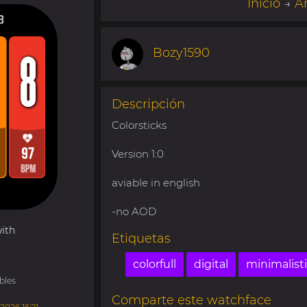
Inicio
→
A
Bozy1590
Descripción
Colorsticks
Version 1:0
aviable in english
-no AOD
ith
Etiquetas
colorfull
digital
minimalist
bles
Comparte este watchface