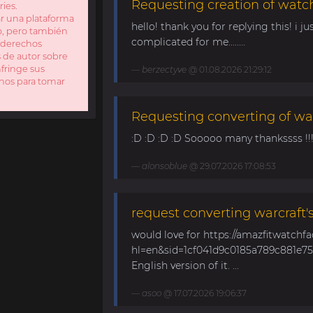
Requesting creation of watch
ries.
ar una plataforma
hello! thank you for replying this! i jus
io, pero también
complicated for me........
s derechos
s de autor sobre
fringe sus
berzectyve
@ 01.08.2026 21:29:12
enos para tomar
Requesting converting of wa
:D :D :D :D Sooooo many thankssss !!!! 
alonsoblue
@ 29.07.2026 17:08:53
request converting warcraft'
would love for https://amazfitwatchf
hl=en&sid=1cf041d9c0185a789c881e758
English version of it. ...
asoo
@ 17.07.2026 19:06:37