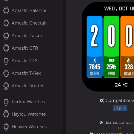
Amazfit Balance
Amazfit Cheetah
Amazfit Falcon
Amazfit GTR
Amazfit GTS
Amazfit T-Rex
Amazfit Stratos
Compatible w
Redmi Watches
Bip 6
Haylou Watches
Idiomas compati
Huawei Watches
en