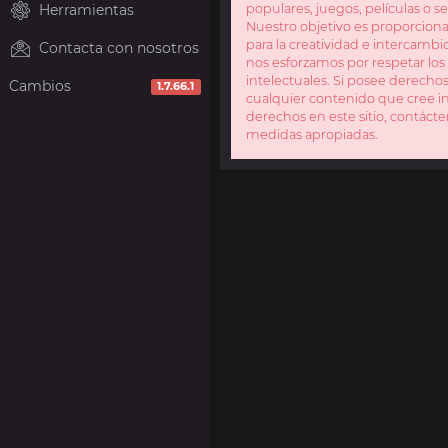
Herramientas
populares, juegos, películas o se
Nuestro objetivo es proporcion
para la creatividad e intercamb
Contacta con nosotros
nos esforzamos por respetar lo
intelectuales. Si posee derecho
Cambios
1.7.66.1
cualquier contenido que cree in
derechos en este sitio, contáct
medidas apropiadas.