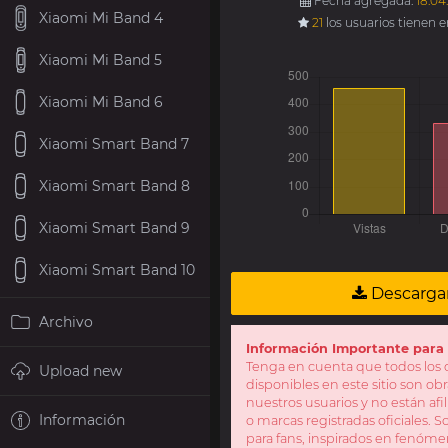
Fecha agregada:
18.04
Xiaomi Mi Band 4
21
los usuarios tienen 
Xiaomi Mi Band 5
Xiaomi Mi Band 6
Xiaomi Smart Band 7
Xiaomi Smart Band 8
Xiaomi Smart Band 9
Xiaomi Smart Band 10
Descarga
Archivo
Información Importante para 
Tenga en cuenta que todos los d
Upload new
disponibles en este sitio son obr
nuestros usuarios y no están af
Información
o marcas registradas oficiales. 
para fans, inspirados en fenóme