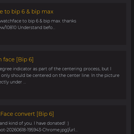
e to bip 6 & bip max
 watchface to bip 6 & bip max. thanks
ew/10810 Understand befo...
 face [Bip 6]
egree indicator as part of the centering process, but I
only should be centered on the center line. In the picture
tly under ...
ace convert [Bip 6]
s and kind of you. I have donated! :)
hot-20260618-195943-Chrome.jpg[/url...