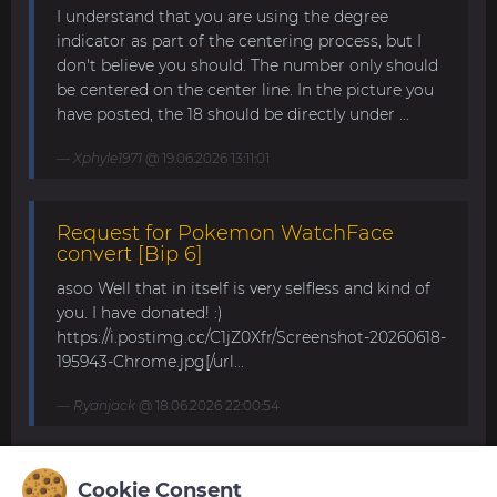
I understand that you are using the degree
indicator as part of the centering process, but I
don't believe you should. The number only should
be centered on the center line. In the picture you
have posted, the 18 should be directly under ...
Xphyle1971
@ 19.06.2026 13:11:01
Request for Pokemon WatchFace
convert [Bip 6]
asoo Well that in itself is very selfless and kind of
you. I have donated! :)
https://i.postimg.cc/C1jZ0Xfr/Screenshot-20260618-
195943-Chrome.jpg[/url...
Ryanjack
@ 18.06.2026 22:00:54
About Request Watchface for Bip Max
Cookie Consent