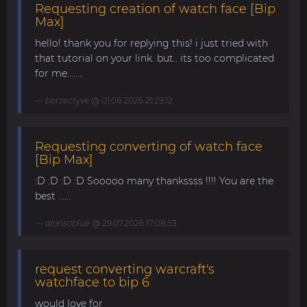
Requesting creation of watch face [Bip
Max]
hello! thank you for replying this! i just tried with
that tutorial on your link. but.. its too complicated
for me........
berzectyve
@ 01.08.2026 21:29:12
Requesting converting of watch face
[Bip Max]
:D :D :D :D Sooooo many thankssss !!!! You are the
best ......
alonsoblue
@ 29.07.2026 17:08:53
request converting warcraft's
watchface to bip 6
would love for