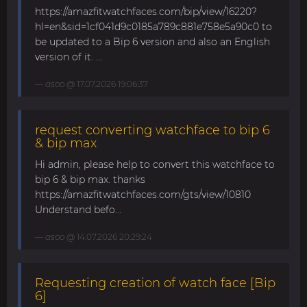
https://amazfitwatchfaces.com/bip/view/16220?
hl=en&sid=1cf041d9c0185a789c881e758e5a90c0 to
be updated to a Bip 6 version and also an English
version of it. ...
asoo
@ 17.07.2026 19:06:37
request converting watchface to bip 6
& bip max
Hi admin, please help to convert this watchface to
bip 6 & bip max. thanks
https://amazfitwatchfaces.com/gts/view/10810
Understand befo...
asoo
@ 14.07.2026 20:29:24
Requesting creation of watch face [Bip
6]