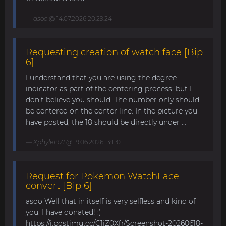
asoo
@ 14.07.2026 20:29:24
Requesting creation of watch face [Bip
6]
I understand that you are using the degree
indicator as part of the centering process, but I
don't believe you should. The number only should
be centered on the center line. In the picture you
have posted, the 18 should be directly under ...
Xphyle1971
@ 19.06.2026 13:11:01
Request for Pokemon WatchFace
convert [Bip 6]
asoo Well that in itself is very selfless and kind of
you. I have donated! :)
https://i.postimg.cc/C1jZ0Xfr/Screenshot-20260618-