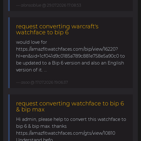
alonsoblue
@ 29.07.2026 17:08:53
request converting warcraft's
watchface to bip 6
would love for
https://amazfitwatchfaces.com/bip/view/16220?
hl=en&sid=1cf041d9c0185a789c881e758e5a90c0 to
be updated to a Bip 6 version and also an English
version of it. ...
asoo
@ 17.07.2026 19:06:37
request converting watchface to bip 6
& bip max
Hi admin, please help to convert this watchface to
bip 6 & bip max. thanks
https://amazfitwatchfaces.com/gts/view/10810
Understand befo...