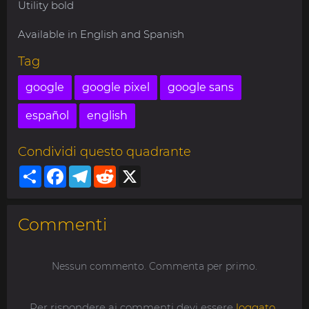
Utility bold
Available in English and Spanish
Tag
google
google pixel
google sans
español
english
Condividi questo quadrante
Share
Facebook
Telegram
Reddit
X
Commenti
Nessun commento. Commenta per primo.
Per rispondere ai commenti devi essere
loggato
.