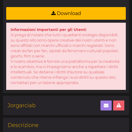
Download
Informazioni Importanti per gli Utenti
Si prega di notare che tutti i quadranti orologio disponibili
su questo sito sono opere creative dei nostri utenti e non
sono affiliati con marchi ufficiali o marchi registrati. Sono
creati da fan per fan, ispirati da fenomeni culturali popolari,
giochi, film o serie.
Il nostro obiettivo è fornire una piattaforma per la creatività
e lo scambio, ma ci impegniamo anche a rispettare i diritti
intellettuali. Se detiene i diritti d'autore su qualsiasi
contenuto che ritiene infranga i suoi diritti su questo sito,
contattaci per un'azione appropriata.
Jorgarciab
Descrizione