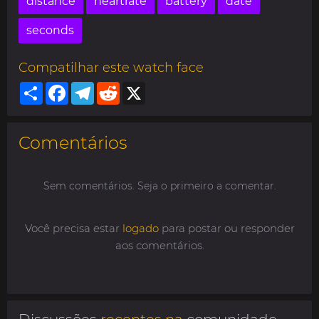
distance
heartrate
battery
date
seconds
Compatilhar este watch face
Share
Facebook
Telegram
Reddit
X
Comentários
Sem comentários. Seja o primeiro a comentar.
Você precisa estar
logado
para postar ou responder
aos comentários.