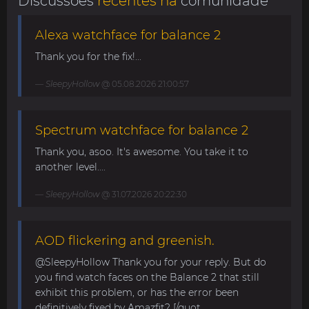
Discussões
recentes na
comunidade
Alexa watchface for balance 2
Thank you for the fix!...
SleepyHollow
@ 05.08.2026 21:00:57
Spectrum watchface for balance 2
Thank you, asoo. It's awesome. You take it to
another level....
SleepyHollow
@ 31.07.2026 20:22:30
AOD flickering and greenish.
@SleepyHollow Thank you for your reply. But do
you find watch faces on the Balance 2 that still
exhibit this problem, or has the error been
definitively fixed by Amazfit? [/quot...