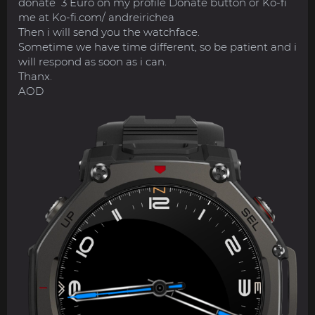
donate 3 Euro on my profile Donate button or Ko-fi
me at Ko-fi.com/ andreirichea
Then i will send you the watchface.
Sometime we have time different, so be patient and i
will respond as soon as i can.
Thanx.
AOD