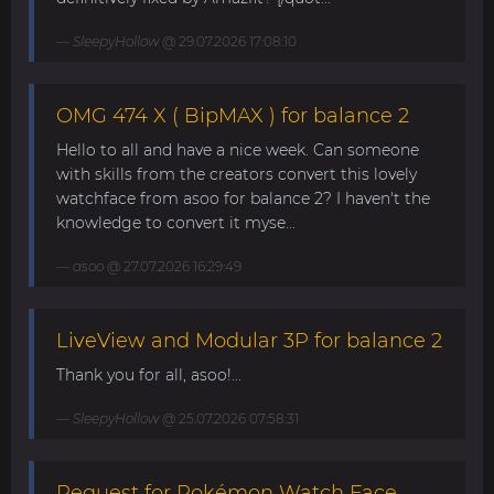
SleepyHollow
@ 29.07.2026 17:08:10
OMG 474 X ( BipMAX ) for balance 2
Hello to all and have a nice week. Can someone
with skills from the creators convert this lovely
watchface from asoo for balance 2? I haven't the
knowledge to convert it myse...
asoo
@ 27.07.2026 16:29:49
LiveView and Modular 3P for balance 2
Thank you for all, asoo!...
SleepyHollow
@ 25.07.2026 07:58:31
Request for Pokémon Watch Face