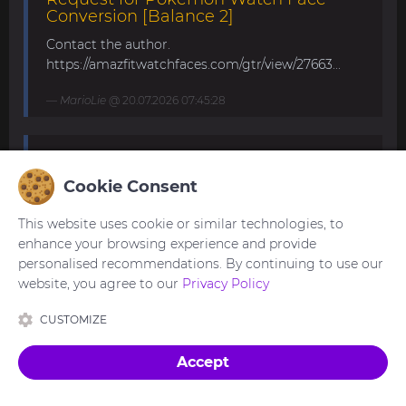
Conversion [Balance 2]
Contact the author.
https://amazfitwatchfaces.com/gtr/view/27663...
MarioLie
@ 20.07.2026 07:45:28
Speedometer and DG25FS for Balance
2
Cookie Consent
Hello to all and have a nice weekend. Can
This website uses cookie or similar technologies, to
someone from the creators make these awesome
enhance your browsing experience and provide
watchfaces from asoo for amazfit balance 2?
personalised recommendations. By continuing to use our
Thank you and a big thanks to asoo for his ...
website, you agree to our
Privacy Policy
asoo
@ 18.07.2026 19:59:10
CUSTOMIZE
Accept
Feito com
in Ukraine 🇺🇦
Tradução:
egnogf