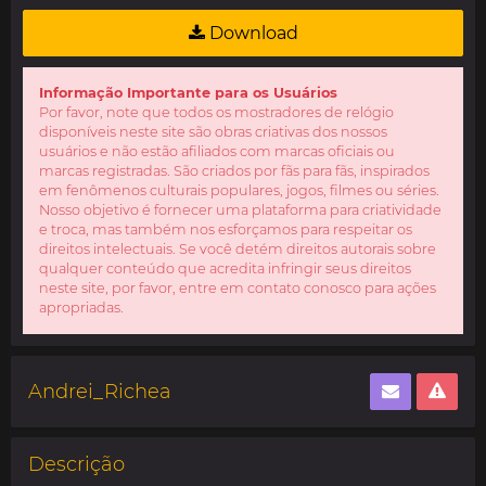
Download
Informação Importante para os Usuários
Por favor, note que todos os mostradores de relógio
disponíveis neste site são obras criativas dos nossos
usuários e não estão afiliados com marcas oficiais ou
marcas registradas. São criados por fãs para fãs, inspirados
em fenômenos culturais populares, jogos, filmes ou séries.
Nosso objetivo é fornecer uma plataforma para criatividade
e troca, mas também nos esforçamos para respeitar os
direitos intelectuais. Se você detém direitos autorais sobre
qualquer conteúdo que acredita infringir seus direitos
neste site, por favor, entre em contato conosco para ações
apropriadas.
Andrei_Richea
Descrição