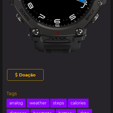
Doação
Tags
analog
weather
steps
calories