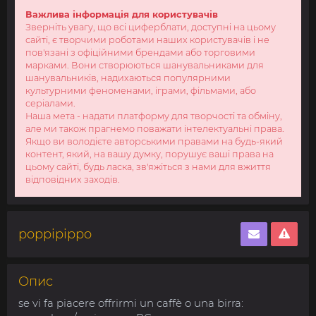
Важлива інформація для користувачів
Зверніть увагу, що всі циферблати, доступні на цьому
сайті, є творчими роботами наших користувачів і не
пов'язані з офіційними брендами або торговими
марками. Вони створюються шанувальниками для
шанувальників, надихаються популярними
культурними феноменами, іграми, фільмами, або
серіалами.
Наша мета - надати платформу для творчості та обміну,
але ми також прагнемо поважати інтелектуальні права.
Якщо ви володієте авторськими правами на будь-який
контент, який, на вашу думку, порушує ваші права на
цьому сайті, будь ласка, зв'яжіться з нами для вжиття
відповідних заходів.
poppipippo
Опис
se vi fa piacere offrirmi un caffè o una birra: