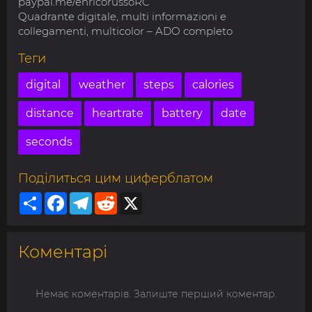
paypal.me/enricorussoRC
Quadrante digitale, multi informazioni e
collegamenti, multicolor – ADO completo
Теги
digital
weather
steps
calories
distance
heartrate
battery
date
seconds
Поділиться цим циферблатом
Share
Facebook
Telegram
Reddit
X
Коментарі
Немає коментарів. Залиште перший коментар.