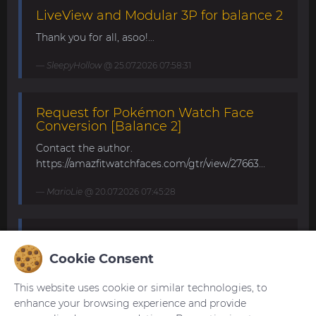
LiveView and Modular 3P for balance 2
Thank you for all, asoo!...
SleepyHollow
@ 25.07.2026 07:58:31
Request for Pokémon Watch Face
Conversion [Balance 2]
Contact the author.
https://amazfitwatchfaces.com/gtr/view/27663...
MarioLie
@ 20.07.2026 07:45:28
Speedometer and DG25FS for Balance
2
Cookie Consent
Hello to all and have a nice weekend. Can
This website uses cookie or similar technologies, to
someone from the creators make these awesome
enhance your browsing experience and provide
watchfaces from asoo for amazfit balance 2?