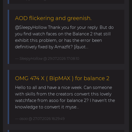
AOD flickering and greenish.
@SleepyHollow Thank you for your reply. But do
you find watch faces on the Balance 2 that still
exhibit this problem, or has the error been
definitively fixed by Amazfit? [/quot...
SleepyHollow
@ 29.07.2026 17:08:10
OMG 474 X ( BipMAX ) for balance 2
Hello to all and have a nice week. Can someone
with skills from the creators convert this lovely
watchface from asoo for balance 2? I haven't the
knowledge to convert it myse...
asoo
@ 27.07.2026 16:29:49