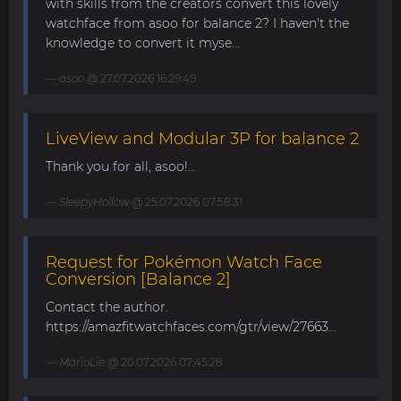
with skills from the creators convert this lovely
watchface from asoo for balance 2? I haven't the
knowledge to convert it myse...
asoo
@ 27.07.2026 16:29:49
LiveView and Modular 3P for balance 2
Thank you for all, asoo!...
SleepyHollow
@ 25.07.2026 07:58:31
Request for Pokémon Watch Face
Conversion [Balance 2]
Contact the author.
https://amazfitwatchfaces.com/gtr/view/27663...
MarioLie
@ 20.07.2026 07:45:28