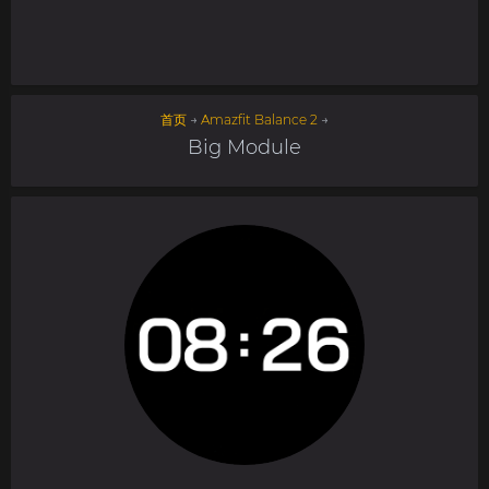
首页
→
Amazfit Balance 2
→
Big Module