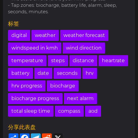
- Tap zones: biocharge, battery life, alarm, sleep,
seconds, minutes.
标签
digital
weather
weather forecast
windspeed in kmh
wind direction
temperature
steps
distance
heartrate
battery
date
seconds
hrv
hrv progress
biocharge
biocharge progress
next alarm
total sleep time
compass
aod
分享此表盘
Share
Facebook
Telegram
Reddit
X