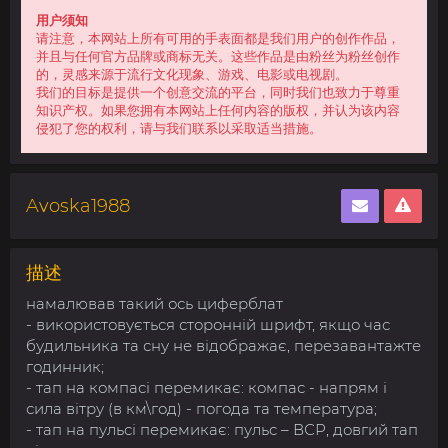
用户须知
请注意，本网站上所有可用的手表面都是我们用户的创作作品，
并且与任何官方品牌或商标无关。这些作品是由粉丝为粉丝创作
的，灵感来源于流行文化现象、游戏、电影或电视剧。
我们的目标是提供一个创意交流的平台，同时我们也致力于尊重
知识产权。如果您拥有本网站上任何内容的版权，并认为该内容
侵犯了您的权利，请与我们联系以采取适当措施。
Avoska1988
描述
намалював такий ось циферблат
- використовується сторонній шрифт, якщо час
будильника та сну не відображає, перезавантажте
годинник;
- тап на компасі перемикає: компас - напрям і
сила вітру (в км\год) - погода та температура;
- тап на пульсі перемикає: пульс – ВСР, довгий тап