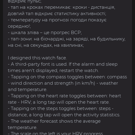
відкриє пульс;
- тап на кроках перемикає: кроки - дистанція,
довгий тап відкриє статистику активності;
- температуру на прогнозі погоди показує
середню!;
- шкала зліва – це прогрес ВСР;
- тап-зони: на біочарджі, на заряді, на будильнику,
на сні, на секундах, на хвилинах;
I designed this watch face.
- A third-party font is used. If the alarm and sleep
times aren't displayed, restart the watch.
- Tapping on the compass toggles between: compass
- wind direction and strength (in km/h) - weather
and temperature.
- Tapping on the heart rate toggles between: heart
rate - HRV; a long tap will open the heart rate.
- Tapping on the steps toggles between: steps -
distance; a long tap will open the activity statistics.
- The weather forecast shows the average
temperature.
- The scale on the left is your HRV progress.