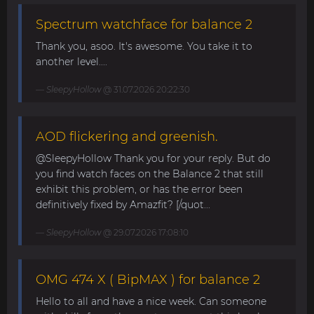
Spectrum watchface for balance 2
Thank you, asoo. It's awesome. You take it to
another level....
SleepyHollow
@ 31.07.2026 20:22:30
AOD flickering and greenish.
@SleepyHollow Thank you for your reply. But do
you find watch faces on the Balance 2 that still
exhibit this problem, or has the error been
definitively fixed by Amazfit? [/quot...
SleepyHollow
@ 29.07.2026 17:08:10
OMG 474 X ( BipMAX ) for balance 2
Hello to all and have a nice week. Can someone